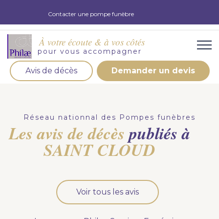
Contacter une pompe funèbre
À votre écoute & à vos côtés
pour vous accompagner
Avis de décès
Demander un devis
Organisation d'obsèques
Demandez votre devis pour l'organisation
Réseau nationnal des Pompes funèbres
d'obsèques, nos équipe s'engage à vous répondre
Les avis de décès
publiés à
dans les meilleurs délais.
SAINT CLOUD
Demander un devis obsèques
Optez pour la prévoyance
Voir tous les avis
Vous souhaitez anticiper vos obsèques et soulager
vos proches pour l'organisation de la cérémonie.