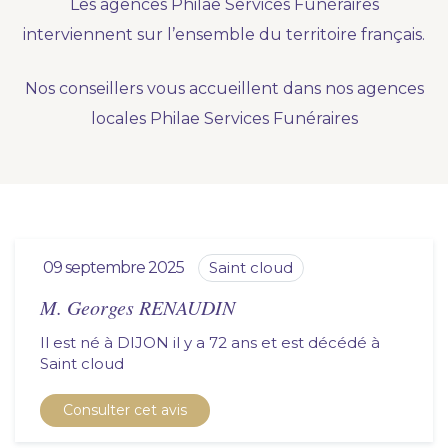
Les agences Philae Services Funéraires
Nous vous accompagnons.
interviennent sur l’ensemble du territoire français.
Demander un devis prévoyance
Nos conseillers vous accueillent dans nos agences
Nos produits en marbrerie
locales Philae Services Funéraires
Besoin d'un monument ou d'un article en
marbrerie pour accompagner l'hommage du
défunt. Découvrez nos gammes spécialisées.
Demander un devis marbrerie
09 septembre 2025
saint cloud
M. Georges RENAUDIN
Il est né à DIJON il y a 72 ans et est décédé à
saint cloud
Consulter cet avis