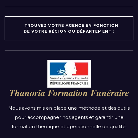
TROUVEZ VOTRE AGENCE EN FONCTION
DE VOTRE RÉGION OU DÉPARTEMENT :
Par région :
Auvergne-Rhône-Alpes
Bourgogne-Franche-Comté
Thanoria Formation Funéraire
Bretagne
Centre-Val de Loire
Nous avons mis en place une méthode et des outils
Grand Est
pour accompagner nos agents et garantir une
Hauts-de-France
formation théorique et opérationnelle de qualité.
Ile-de-France