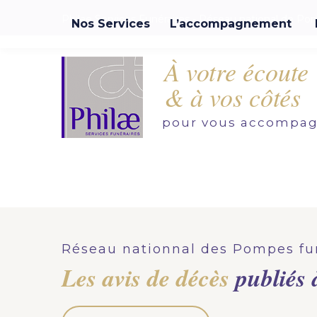
Philae Services Funéraires - Réseau national de Po
Nos Services
L’accompagnement
Organisation d'obsèques
À votre écoute
Demandez votre devis pour l'organisation
& à vos côtés
d'obsèques, nos équipe s'engage à vous
répondre dans les meilleurs délais.
pour vous accompa
Demander un devis obsèques
Réseau nationnal des Pompes fu
Les avis de décès
publiés