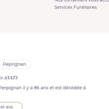
Nos conseillers vous acc
Services Funéraires
peprignan
ie AYATS
 Perpignan il y a 86 ans et est décédée à
et avis