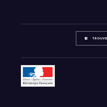
TROUVEZ
Par région :
Auvergne-Rhône-Alpes
Bourgogne-Franche-Comté
Bretagne
Centre-Val de Loire
Grand Est