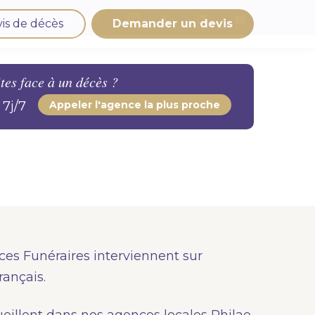
facebook
linkedin
youtube
 une pompe funèbre
vis de décès
Demander un devis
os produits en marbrerie
tes face à un décès ?
esoin d'un monument ou d'un article en
marbrerie pour accompagner l'hommage du
 7j/7
Appeler l'agence la plus proche
éfunt. Découvrez nos gammes spécialisées.
Demander un devis marbrerie
ces Funéraires interviennent sur
rançais.