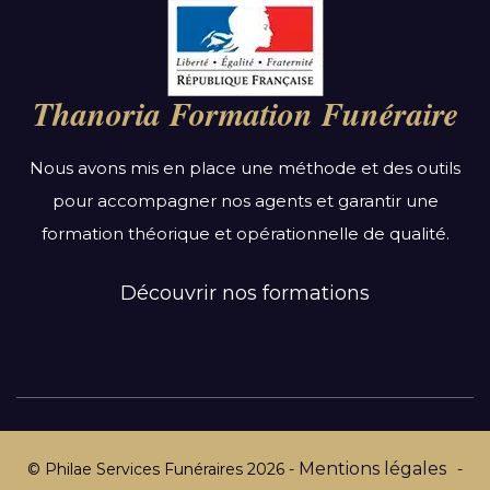
Par région :
Auvergne-Rhône-Alpes
Bourgogne-Franche-Comté
Thanoria Formation Funéraire
Bretagne
Centre-Val de Loire
Nous avons mis en place une méthode et des outils
Grand Est
pour accompagner nos agents et garantir une
Hauts-de-France
formation théorique et opérationnelle de qualité.
Ile-de-France
Normandie
Découvrir nos formations
Nouvelle-Aquitaine
Occitanie
Pays de la Loire
Provence-Alpes-Côte d’Azur
Mentions légales
© Philae Services Funéraires
2026
-
-