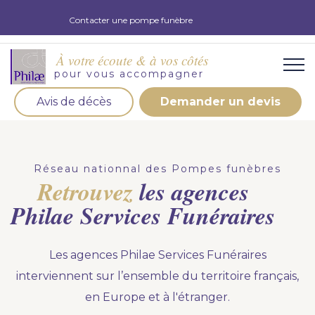
Contacter une pompe funèbre
À votre écoute & à vos côtés
pour vous accompagner
Avis de décès
Demander un devis
Organisation d'obsèques
Demandez votre devis pour l'organisation
Réseau nationnal des Pompes funèbres
d'obsèques, nos équipe s'engage à vous répondre
Retrouvez
les agences
dans les meilleurs délais.
Philae Services Funéraires
Demander un devis obsèques
Les agences Philae Services Funéraires
Optez pour la prévoyance
interviennent sur l’ensemble du territoire français,
Vous souhaitez anticiper vos obsèques et soulager
en Europe et à l'étranger.
vos proches pour l'organisation de la cérémonie.