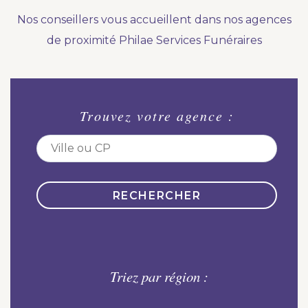
Nous vous accompagnons.
Nos conseillers vous accueillent dans nos agences
Demander un devis prévoyance
de proximité Philae Services Funéraires
Nos produits en marbrerie
Besoin d'un monument ou d'un article en
Trouvez votre agence :
marbrerie pour accompagner l'hommage du
défunt. Découvrez nos gammes spécialisées.
Demander un devis marbrerie
Triez par région :