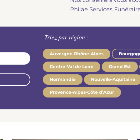
Nos conseillers vous acc
Philae Services Funérair
Triez par région :
Auvergne-Rhône-Alpes
Bourgog
Centre-Val de Loire
Grand Est
Normandie
Nouvelle-Aquitaine
Provence-Alpes-Côte d’Azur