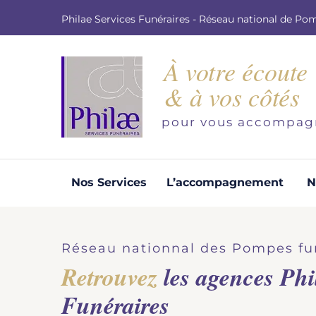
Philae Services Funéraires - Réseau national de Po
À votre écoute
& à vos côtés
pour vous accompag
Nos Services
L’accompagnement
N
Organisation d'obsèques
Demandez votre devis pour l'organisation
Réseau nationnal des Pompes fu
d'obsèques, nos équipe s'engage à vous
Retrouvez
les agences Phi
répondre dans les meilleurs délais.
Funéraires
Demander un devis obsèques