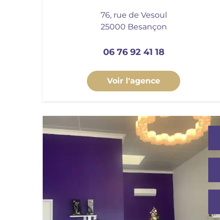
76, rue de Vesoul
25000 Besançon
06 76 92 41 18
Voir l'agence
sez le
 Pompes
t.