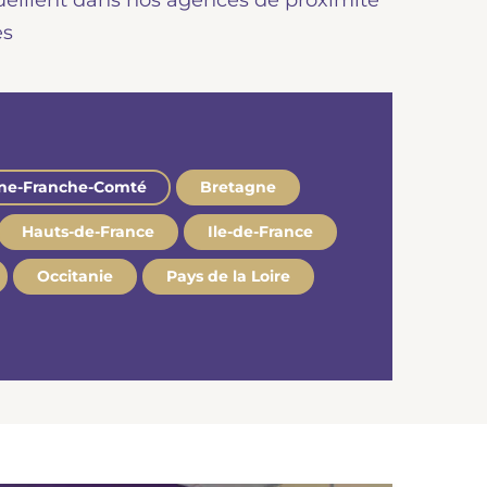
ueillent dans nos agences de proximité
es
ne-Franche-Comté
Bretagne
Hauts-de-France
Ile-de-France
Occitanie
Pays de la Loire