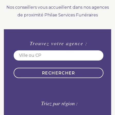
Nous vous accompagnons.
Nos conseillers vous accueillent dans nos agences
Demander un devis prévoyance
de proximité Philae Services Funéraires
Nos produits en marbrerie
Besoin d'un monument ou d'un article en
Trouvez votre agence :
marbrerie pour accompagner l'hommage du
défunt. Découvrez nos gammes spécialisées.
Demander un devis marbrerie
Triez par région :