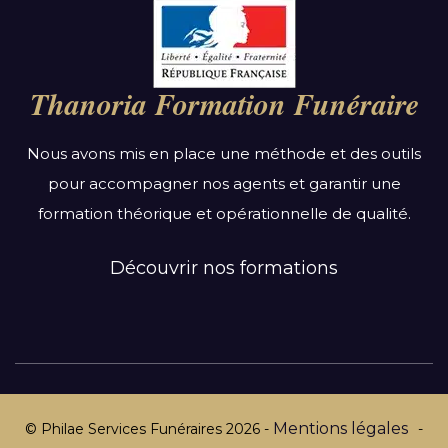
Par région :
Auvergne-Rhône-Alpes
Bourgogne-Franche-Comté
Thanoria Formation Funéraire
Bretagne
Centre-Val de Loire
Nous avons mis en place une méthode et des outils
Grand Est
pour accompagner nos agents et garantir une
Hauts-de-France
formation théorique et opérationnelle de qualité.
Ile-de-France
Normandie
Découvrir nos formations
Nouvelle-Aquitaine
Occitanie
Pays de la Loire
Provence-Alpes-Côte d’Azur
Mentions légales
© Philae Services Funéraires
2026
-
-