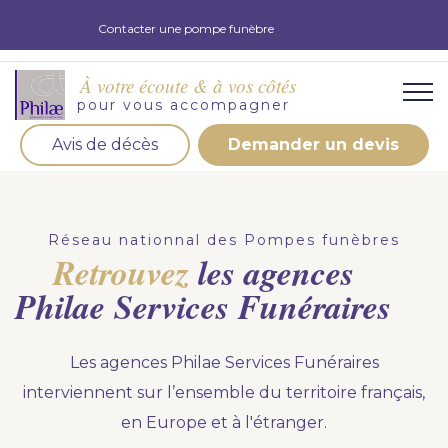
Contacter une pompe funèbre
À votre écoute & à vos côtés
pour vous accompagner
Avis de décès
Demander un devis
Organisation d'obsèques
Demandez votre devis pour l'organisation
Réseau nationnal des Pompes funèbres
d'obsèques, nos équipe s'engage à vous répondre
Retrouvez
les agences
dans les meilleurs délais.
Philae Services Funéraires
Demander un devis obsèques
Les agences Philae Services Funéraires
Optez pour la prévoyance
interviennent sur l’ensemble du territoire français,
Vous souhaitez anticiper vos obsèques et soulager
en Europe et à l'étranger.
vos proches pour l'organisation de la cérémonie.