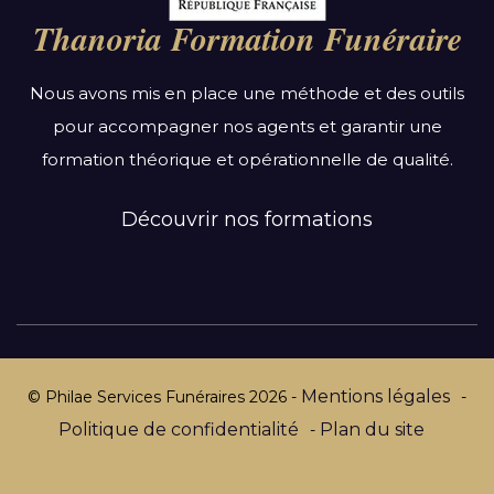
Bourgogne-Franche-Comté
Thanoria Formation Funéraire
Bretagne
Centre-Val de Loire
Nous avons mis en place une méthode et des outils
Grand Est
pour accompagner nos agents et garantir une
Hauts-de-France
formation théorique et opérationnelle de qualité.
Ile-de-France
Normandie
Découvrir nos formations
Nouvelle-Aquitaine
Occitanie
Pays de la Loire
Provence-Alpes-Côte d’Azur
Mentions légales
© Philae Services Funéraires
2026
-
-
Politique de confidentialité
Plan du site
-
Par département :