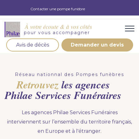
Contacter une pompe funèbre
À votre écoute & à vos côtés
pour vous accompagner
Avis de décès
Demander un devis
Organisation d'obsèques
Demandez votre devis pour l'organisation
Réseau nationnal des Pompes funèbres
d'obsèques, nos équipe s'engage à vous répondre
Retrouvez
les agences
dans les meilleurs délais.
Philae Services Funéraires
Demander un devis obsèques
Les agences Philae Services Funéraires
Optez pour la prévoyance
interviennent sur l’ensemble du territoire français,
Vous souhaitez anticiper vos obsèques et soulager
en Europe et à l'étranger.
vos proches pour l'organisation de la cérémonie.