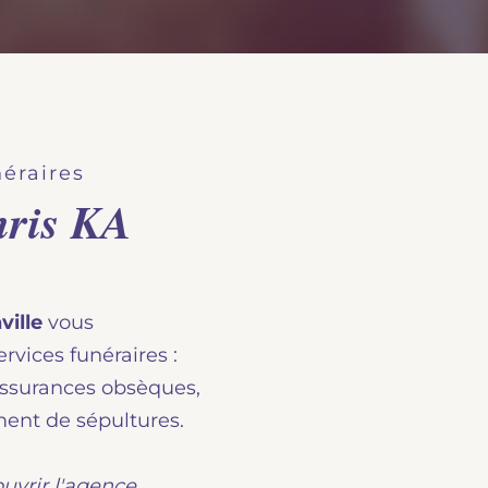
éraires
ris KA
ville
vous
rvices funéraires :
assurances obsèques,
ement de sépultures.
uvrir l'agence