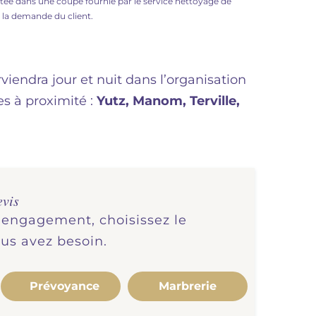
antée dans une coupe fournie par le service nettoyage de
à la demande du client.
viendra jour et nuit dans l’organisation
s à proximité :
Yutz, Manom, Terville,
evis
s engagement, choisissez le
ous avez besoin.
Prévoyance
Marbrerie