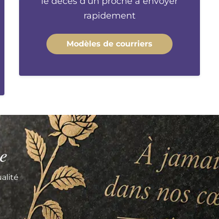
le décès d'un proche à envoyer
rapidement
Modèles de courriers
e
alité