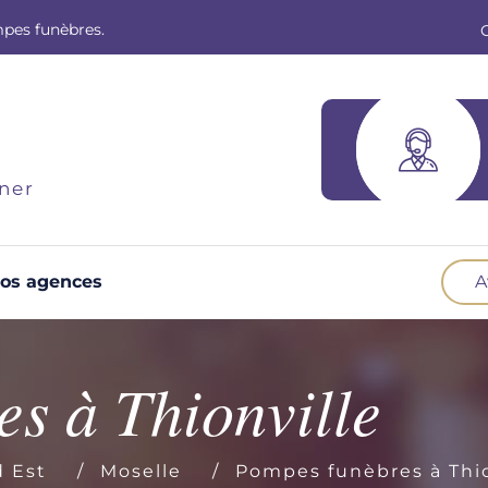
mpes funèbres.
ner
os agences
A
Optez pour la prévoyance
N
Vous souhaitez anticiper vos obsèques et
B
s à Thionville
soulager vos proches pour l'organisation de la
cérémonie. Nous vous accompagnons.
d
d Est
Moselle
Pompes funèbres à Thio
Demander un devis prévoyance