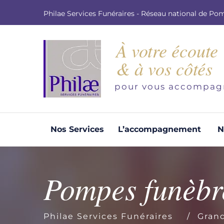
Philae Services Funéraires - Réseau national de Po
À votre écoute
& à vos côtés
pour vous accompag
Nos Services
L’accompagnement
N
Organisation d'obsèques
Demandez votre devis pour l'organisation
Pompes funèbre
d'obsèques, nos équipe s'engage à vous
répondre dans les meilleurs délais.
Philae Services Funéraires
Gran
Demander un devis obsèques