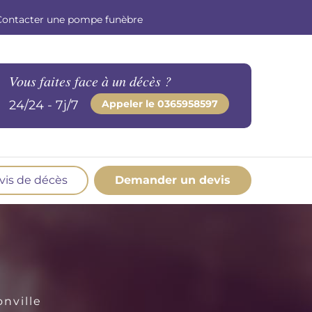
Contacter une pompe funèbre
Vous faites face à un décès ?
24/24 - 7j/7
Appeler le
0365958597
vis de décès
Demander un devis
os produits en marbrerie
esoin d'un monument ou d'un article en
marbrerie pour accompagner l'hommage du
éfunt. Découvrez nos gammes spécialisées.
nville
Demander un devis marbrerie