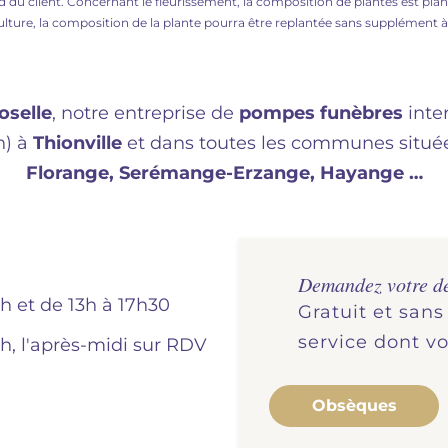
ord du client. Concernant le fleurissement, la composition de plantes est pl
ulture, la composition de la plante pourra être replantée sans supplément 
oselle
, notre entreprise de
pompes funèbres
inter
n) à
Thionville
et dans toutes les communes située
Florange, Serémange-Erzange, Hayange …
Demandez votre d
2h et de 13h à 17h30
Gratuit et san
service dont v
2h, l'après-midi sur RDV
Obsèques