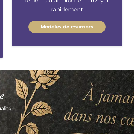
le décès d'un proche à envoyer
rapidement
Modèles de courriers
e
alité