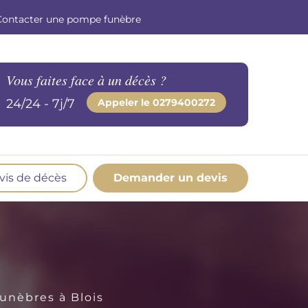
Contacter une pompe funèbre
Vous faites face à un décès ?
24/24 - 7j/7
Appeler le
0279400272
vis de décès
Demander un devis
os produits en marbrerie
esoin d'un monument ou d'un article en
marbrerie pour accompagner l'hommage du
éfunt. Découvrez nos gammes spécialisées.
unèbres à Blois
Demander un devis marbrerie