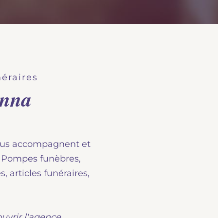
éraires
enna
us accompagnent et
 : Pompes funèbres,
 articles funéraires,
uvrir l'agence