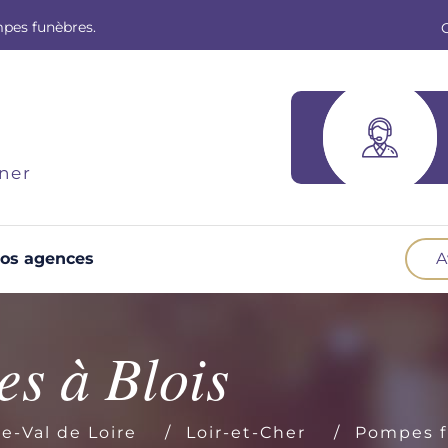
mpes funèbres.
ner
os agences
A
Optez pour la prévoyance
N
Vous souhaitez anticiper vos obsèques et
B
s à Blois
soulager vos proches pour l'organisation de la
cérémonie. Nous vous accompagnons.
d
e-Val de Loire
Loir-et-Cher
Pompes f
Demander un devis prévoyance