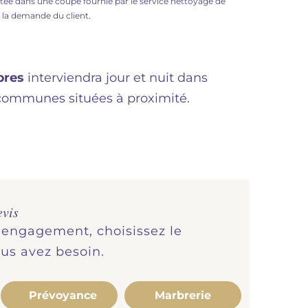
antée dans une coupe fournie par le service nettoyage de
à la demande du client.
bres
interviendra jour et nuit dans
 communes situées à proximité.
evis
s engagement, choisissez le
ous avez besoin.
Prévoyance
Marbrerie