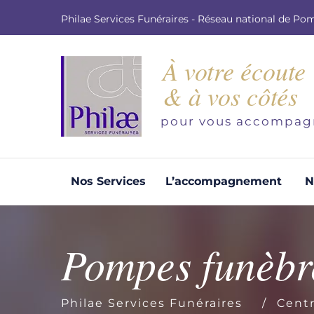
Philae Services Funéraires - Réseau national de Po
À votre écoute
& à vos côtés
pour vous accompag
Nos Services
L’accompagnement
N
Organisation d'obsèques
Demandez votre devis pour l'organisation
Pompes funèbre
d'obsèques, nos équipe s'engage à vous
répondre dans les meilleurs délais.
Philae Services Funéraires
Centr
Demander un devis obsèques