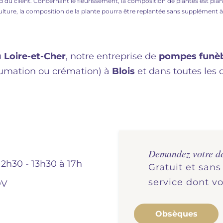
ord du client. Concernant le fleurissement, la composition de plantes est pl
ulture, la composition de la plante pourra être replantée sans supplément 
u
Loire-et-Cher
, notre entreprise de
pompes funè
humation ou crémation) à
Blois
et dans toutes les
Demandez votre d
12h30 - 13h30 à 17h
Gratuit et san
service dont v
DV
Obsèques