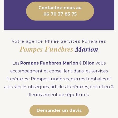
Nous vous accompagnons.
Contactez-nous au
Demander un devis prévoyance
06 70 37 83 75
Nos produits en marbrerie
Besoin d'un monument ou d'un article en
Votre agence Philae Services Funéraires
marbrerie pour accompagner l'hommage du
Pompes Funèbres
Marion
défunt. Découvrez nos gammes spécialisées.
Les
Pompes Funèbres Marion
à
Dijon
vous
Demander un devis marbrerie
accompagnent et conseillent dans les services
funéraires : Pompes funèbres, pierres tombales et
assurances obsèques, articles funéraires, entretien &
fleurissement de sépultures.
Demander un devis