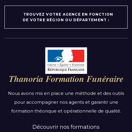
TROUVEZ VOTRE AGENCE EN FONCTION
DE VOTRE RÉGION OU DÉPARTEMENT :
Par région :
Auvergne-Rhône-Alpes
Bourgogne-Franche-Comté
Thanoria Formation Funéraire
Bretagne
Centre-Val de Loire
Nous avons mis en place une méthode et des outils
Grand Est
pour accompagner nos agents et garantir une
Hauts-de-France
formation théorique et opérationnelle de qualité.
Ile-de-France
Normandie
Découvrir nos formations