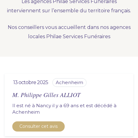
Les agences Philae Services Funéraires
Nous vous accompagnons.
interviennent sur l’ensemble du territoire français.
Demander un devis prévoyance
Nos conseillers vous accueillent dans nos agences
Nos produits en marbrerie
locales Philae Services Funéraires
Besoin d'un monument ou d'un article en
marbrerie pour accompagner l'hommage du
défunt. Découvrez nos gammes spécialisées.
Demander un devis marbrerie
13 octobre 2025
achenheim
M. Philippe Gilles ALLIOT
Il est né à Nancy il y a 69 ans et est décédé à
achenheim
Consulter cet avis