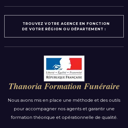
TROUVEZ VOTRE AGENCE EN FONCTION
DE VOTRE RÉGION OU DÉPARTEMENT :
Par région :
Auvergne-Rhône-Alpes
Bourgogne-Franche-Comté
Thanoria Formation Funéraire
Bretagne
Centre-Val de Loire
Nous avons mis en place une méthode et des outils
Grand Est
pour accompagner nos agents et garantir une
Hauts-de-France
formation théorique et opérationnelle de qualité.
Ile-de-France