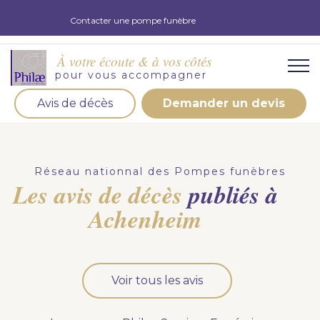
Contacter une pompe funèbre
À votre écoute & à vos côtés
pour vous accompagner
Avis de décès
Demander un devis
Organisation d'obsèques
Demandez votre devis pour l'organisation
Réseau nationnal des Pompes funèbres
d'obsèques, nos équipe s'engage à vous répondre
Les avis de décès
publiés à
dans les meilleurs délais.
Achenheim
Demander un devis obsèques
Optez pour la prévoyance
Voir tous les avis
Vous souhaitez anticiper vos obsèques et soulager
vos proches pour l'organisation de la cérémonie.