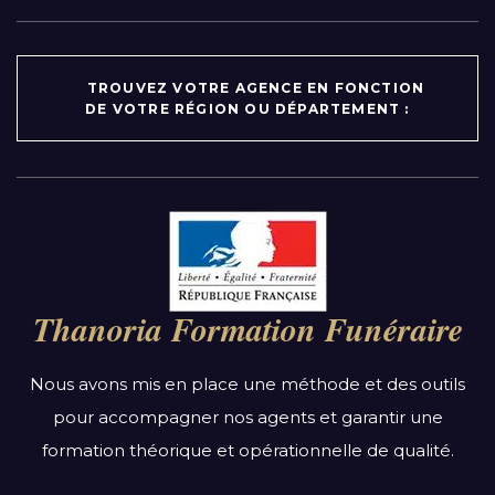
TROUVEZ VOTRE AGENCE EN FONCTION
DE VOTRE RÉGION OU DÉPARTEMENT :
Par région :
Auvergne-Rhône-Alpes
Bourgogne-Franche-Comté
Thanoria Formation Funéraire
Bretagne
Centre-Val de Loire
Nous avons mis en place une méthode et des outils
Grand Est
pour accompagner nos agents et garantir une
Hauts-de-France
formation théorique et opérationnelle de qualité.
Ile-de-France