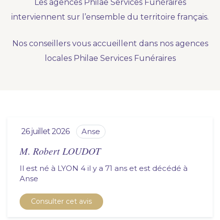
Les agences Philae Services Funéraires
Nous vous accompagnons.
interviennent sur l’ensemble du territoire français.
Demander un devis prévoyance
Nos conseillers vous accueillent dans nos agences
Nos produits en marbrerie
locales Philae Services Funéraires
Besoin d'un monument ou d'un article en
marbrerie pour accompagner l'hommage du
défunt. Découvrez nos gammes spécialisées.
Demander un devis marbrerie
26 juillet 2026
anse
M. Robert LOUDOT
Il est né à LYON 4 il y a 71 ans et est décédé à
anse
Consulter cet avis