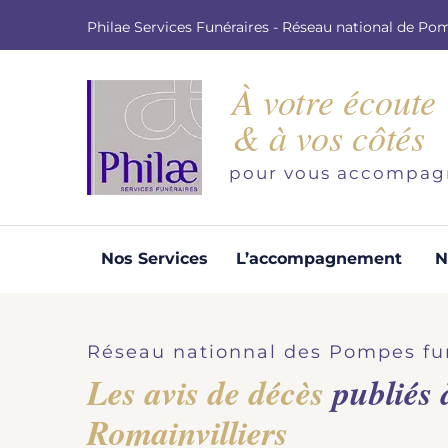
Philae Services Funéraires - Réseau national de Po
À votre écoute
& à vos côtés
pour vous accompag
Nos Services
L’accompagnement
N
Organisation d'obsèques
Demandez votre devis pour l'organisation
Réseau nationnal des Pompes fu
d'obsèques, nos équipe s'engage à vous
Les avis de décès
publiés
répondre dans les meilleurs délais.
Romainvilliers
Demander un devis obsèques