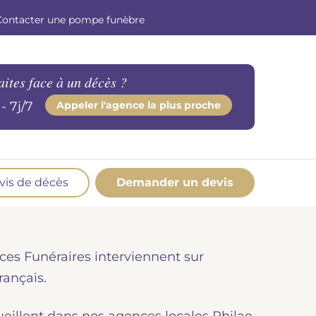
Contacter une pompe funèbre
aites face à un décès ?
- 7j/7
Appeler l'agence la plus proche
vis de décès
Demander un devis
os produits en marbrerie
esoin d'un monument ou d'un article en
ces Funéraires interviennent sur
marbrerie pour accompagner l'hommage du
éfunt. Découvrez nos gammes spécialisées.
rançais.
Demander un devis marbrerie