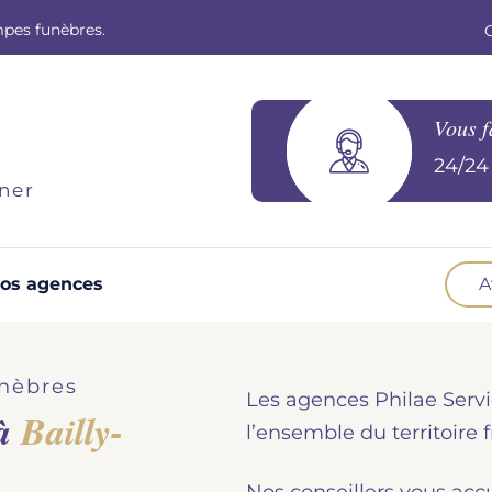
mpes funèbres.
Vous f
24/24 
ner
os agences
A
Optez pour la prévoyance
N
Vous souhaitez anticiper vos obsèques et
B
nèbres
Les agences Philae Servi
soulager vos proches pour l'organisation de la
 à
Bailly-
cérémonie. Nous vous accompagnons.
d
l’ensemble du territoire f
Demander un devis prévoyance