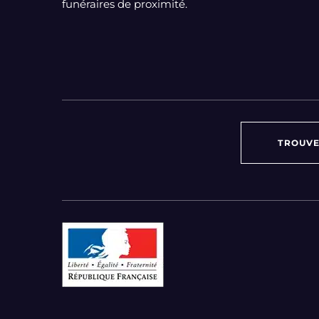
funéraires de proximité.
TROUVE
Par région :
Auvergne-Rhône-Alpes
Bourgogne-Franche-Comté
Bretagne
Centre-Val de Loire