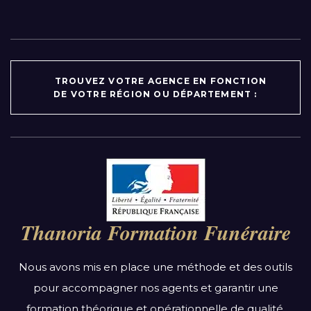
TROUVEZ VOTRE AGENCE EN FONCTION
DE VOTRE RÉGION OU DÉPARTEMENT :
Par région :
Auvergne-Rhône-Alpes
Bourgogne-Franche-Comté
Thanoria Formation Funéraire
Bretagne
Centre-Val de Loire
Nous avons mis en place une méthode et des outils
Grand Est
pour accompagner nos agents et garantir une
Hauts-de-France
formation théorique et opérationnelle de qualité.