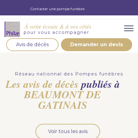
Contacter une pompe funèbre
À votre écoute & à vos côtés
pour vous accompagner
Avis de décès
Demander un devis
Organisation d'obsèques
Demandez votre devis pour l'organisation
Réseau nationnal des Pompes funèbres
d'obsèques, nos équipe s'engage à vous répondre
Les avis de décès
publiés à
dans les meilleurs délais.
BEAUMONT DE
Demander un devis obsèques
GATINAIS
Optez pour la prévoyance
Vous souhaitez anticiper vos obsèques et soulager
Voir tous les avis
vos proches pour l'organisation de la cérémonie.