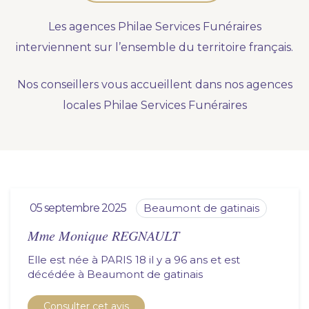
Nous vous accompagnons.
Les agences Philae Services Funéraires
Demander un devis prévoyance
interviennent sur l’ensemble du territoire français.
Nos produits en marbrerie
Nos conseillers vous accueillent dans nos agences
Besoin d'un monument ou d'un article en
locales Philae Services Funéraires
marbrerie pour accompagner l'hommage du
défunt. Découvrez nos gammes spécialisées.
Demander un devis marbrerie
05 septembre 2025
beaumont de gatinais
Mme Monique REGNAULT
Elle est née à PARIS 18 il y a 96 ans et est
décédée à
beaumont de gatinais
Consulter cet avis