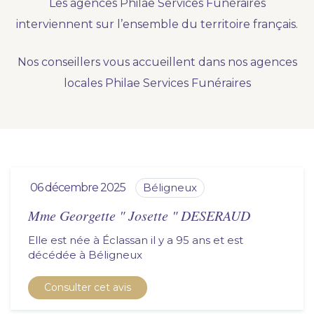
Les agences Philae Services Funéraires
Nous vous accompagnons.
interviennent sur l’ensemble du territoire français.
Demander un devis prévoyance
Nos conseillers vous accueillent dans nos agences
Nos produits en marbrerie
locales Philae Services Funéraires
Besoin d'un monument ou d'un article en
marbrerie pour accompagner l'hommage du
défunt. Découvrez nos gammes spécialisées.
Demander un devis marbrerie
06 décembre 2025
béligneux
Mme Georgette " Josette " DESERAUD
Elle est née à Éclassan il y a 95 ans et est
décédée à
béligneux
Consulter cet avis