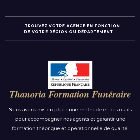
TROUVEZ VOTRE AGENCE EN FONCTION
DE VOTRE RÉGION OU DÉPARTEMENT :
Par région :
Auvergne-Rhône-Alpes
Bourgogne-Franche-Comté
Thanoria Formation Funéraire
Bretagne
Centre-Val de Loire
Nous avons mis en place une méthode et des outils
Grand Est
pour accompagner nos agents et garantir une
Hauts-de-France
formation théorique et opérationnelle de qualité.
Ile-de-France