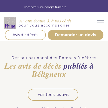
Contacter une pompe funèbre
À votre écoute & à vos côtés
pour vous accompagner
Avis de décès
Demander un devis
Organisation d'obsèques
Demandez votre devis pour l'organisation
Réseau nationnal des Pompes funèbres
d'obsèques, nos équipe s'engage à vous répondre
Les avis de décès
publiés à
dans les meilleurs délais.
Béligneux
Demander un devis obsèques
Optez pour la prévoyance
Voir tous les avis
Vous souhaitez anticiper vos obsèques et soulager
vos proches pour l'organisation de la cérémonie.