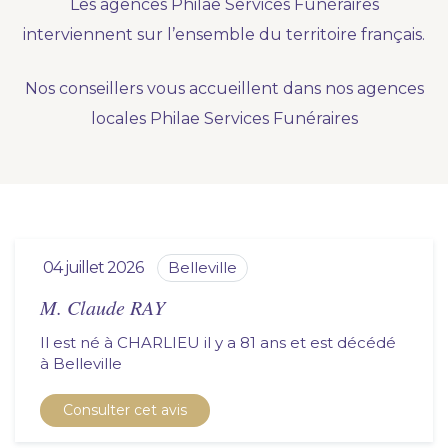
Les agences Philae Services Funéraires
Nous vous accompagnons.
interviennent sur l’ensemble du territoire français.
Demander un devis prévoyance
Nos conseillers vous accueillent dans nos agences
Nos produits en marbrerie
locales Philae Services Funéraires
Besoin d'un monument ou d'un article en
marbrerie pour accompagner l'hommage du
défunt. Découvrez nos gammes spécialisées.
Demander un devis marbrerie
04 juillet 2026
belleville
M. Claude RAY
Il est né à CHARLIEU il y a 81 ans et est décédé
à
belleville
Consulter cet avis