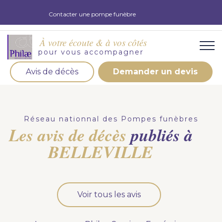
Contacter une pompe funèbre
À votre écoute & à vos côtés
pour vous accompagner
Avis de décès
Demander un devis
Organisation d'obsèques
Demandez votre devis pour l'organisation
Réseau nationnal des Pompes funèbres
d'obsèques, nos équipe s'engage à vous répondre
Les avis de décès
publiés à
dans les meilleurs délais.
BELLEVILLE
Demander un devis obsèques
Optez pour la prévoyance
Voir tous les avis
Vous souhaitez anticiper vos obsèques et soulager
vos proches pour l'organisation de la cérémonie.