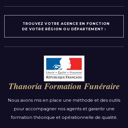
TROUVEZ VOTRE AGENCE EN FONCTION
DE VOTRE RÉGION OU DÉPARTEMENT :
Par région :
Auvergne-Rhône-Alpes
Bourgogne-Franche-Comté
Thanoria Formation Funéraire
Bretagne
Centre-Val de Loire
Nous avons mis en place une méthode et des outils
Grand Est
pour accompagner nos agents et garantir une
Hauts-de-France
formation théorique et opérationnelle de qualité.
Ile-de-France