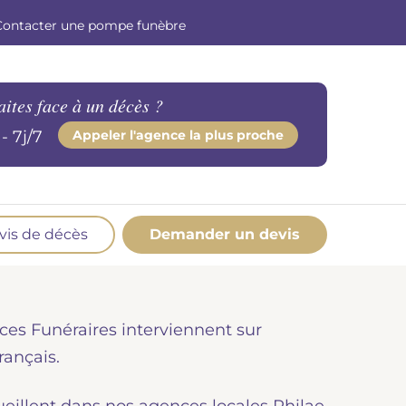
Contacter une pompe funèbre
aites face à un décès ?
- 7j/7
Appeler l'agence la plus proche
vis de décès
Demander un devis
os produits en marbrerie
esoin d'un monument ou d'un article en
ces Funéraires interviennent sur
marbrerie pour accompagner l'hommage du
éfunt. Découvrez nos gammes spécialisées.
rançais.
Demander un devis marbrerie