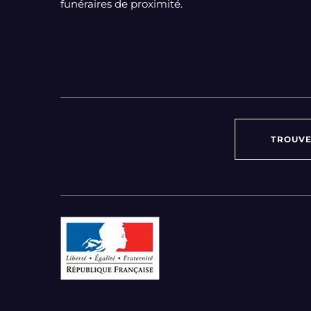
funéraires de proximité.
TROUVE
Par région :
Auvergne-Rhône-Alpes
Bourgogne-Franche-Comté
Bretagne
Centre-Val de Loire