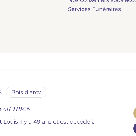
Nos conseillers vous acc
Services Funéraires
bois d'arcy
5
nt AH-THION
nt Louis il y a 49 ans et est décédé à