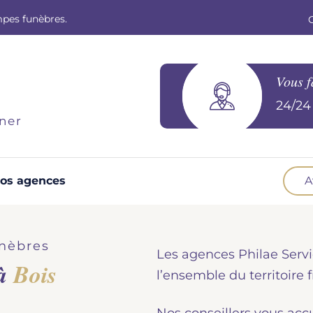
mpes funèbres.
Vous f
24/24 
ner
os agences
A
Optez pour la prévoyance
N
Vous souhaitez anticiper vos obsèques et
B
nèbres
Les agences Philae Servi
soulager vos proches pour l'organisation de la
 à
Bois
cérémonie. Nous vous accompagnons.
d
l’ensemble du territoire f
Demander un devis prévoyance