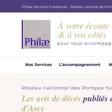
Philae Services Funéraires - Réseau national de Po
À votre écoute
& à vos côtés
pour vous accompag
Nos Services
L’accompagnement
N
Organisation d'obsèques
Demandez votre devis pour l'organisation
Réseau nationnal des Pompes fu
d'obsèques, nos équipe s'engage à vous
Les avis de décès
publiés
répondre dans les meilleurs délais.
d'Arcy
Demander un devis obsèques