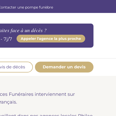
Contacter une pompe funèbre
aites face à un décès ?
- 7j/7
Appeler l'agence la plus proche
vis de décès
Demander un devis
os produits en marbrerie
esoin d'un monument ou d'un article en
ces Funéraires interviennent sur
marbrerie pour accompagner l'hommage du
éfunt. Découvrez nos gammes spécialisées.
rançais.
Demander un devis marbrerie