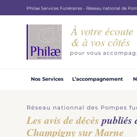
Philae Services Funéraires - Réseau national de Po
À votre écoute
& à vos côtés
pour vous accompag
Nos Services
L’accompagnement
N
Organisation d'obsèques
Demandez votre devis pour l'organisation
Réseau nationnal des Pompes fu
d'obsèques, nos équipe s'engage à vous
Les avis de décès
publiés 
répondre dans les meilleurs délais.
Champigny sur Marne
Demander un devis obsèques