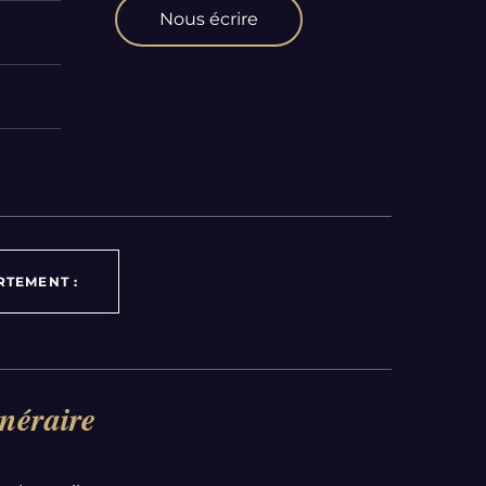
Nous écrire
RTEMENT :
néraire