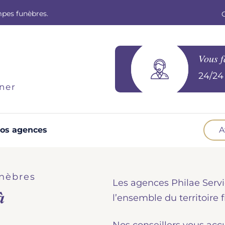
mpes funèbres.
Vous f
24/24 
ner
os agences
A
Optez pour la prévoyance
N
Vous souhaitez anticiper vos obsèques et
B
nèbres
Les agences Philae Servi
soulager vos proches pour l'organisation de la
à
cérémonie. Nous vous accompagnons.
d
l’ensemble du territoire f
Demander un devis prévoyance