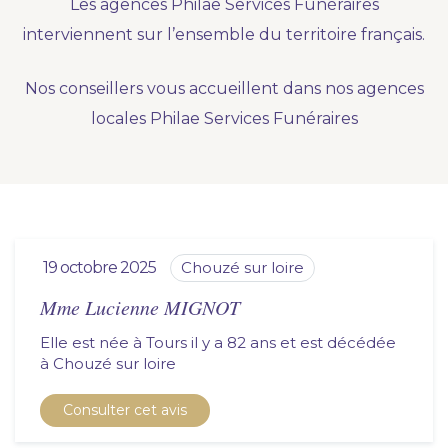
Les agences Philae Services Funéraires
Nous vous accompagnons.
interviennent sur l’ensemble du territoire français.
Demander un devis prévoyance
Nos conseillers vous accueillent dans nos agences
Nos produits en marbrerie
locales Philae Services Funéraires
Besoin d'un monument ou d'un article en
marbrerie pour accompagner l'hommage du
défunt. Découvrez nos gammes spécialisées.
Demander un devis marbrerie
19 octobre 2025
chouzé sur loire
Mme Lucienne MIGNOT
Elle est née à Tours il y a 82 ans et est décédée
à
chouzé sur loire
Consulter cet avis