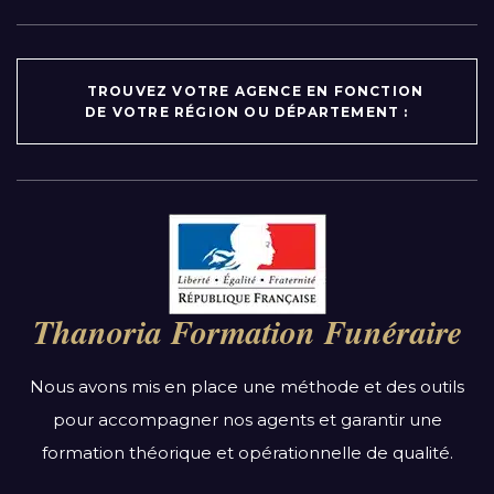
TROUVEZ VOTRE AGENCE EN FONCTION
DE VOTRE RÉGION OU DÉPARTEMENT :
Par région :
Auvergne-Rhône-Alpes
Bourgogne-Franche-Comté
Thanoria Formation Funéraire
Bretagne
Centre-Val de Loire
Nous avons mis en place une méthode et des outils
Grand Est
pour accompagner nos agents et garantir une
Hauts-de-France
formation théorique et opérationnelle de qualité.
Ile-de-France