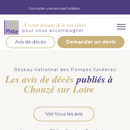
Contacter une pompe funèbre
À votre écoute & à vos côtés
pour vous accompagner
Avis de décès
Demander un devis
Organisation d'obsèques
Demandez votre devis pour l'organisation
Réseau nationnal des Pompes funèbres
d'obsèques, nos équipe s'engage à vous répondre
Les avis de décès
publiés à
dans les meilleurs délais.
Chouzé sur Loire
Demander un devis obsèques
Optez pour la prévoyance
Voir tous les avis
Vous souhaitez anticiper vos obsèques et soulager
vos proches pour l'organisation de la cérémonie.