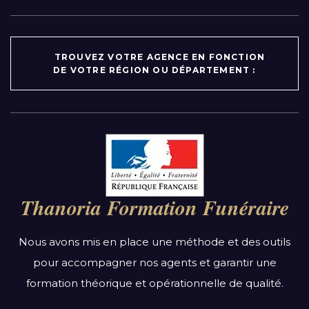
TROUVEZ VOTRE AGENCE EN FONCTION
DE VOTRE RÉGION OU DÉPARTEMENT :
Par région :
Auvergne-Rhône-Alpes
Bourgogne-Franche-Comté
Thanoria Formation Funéraire
Bretagne
Centre-Val de Loire
Nous avons mis en place une méthode et des outils
Grand Est
pour accompagner nos agents et garantir une
Hauts-de-France
formation théorique et opérationnelle de qualité.
Ile-de-France