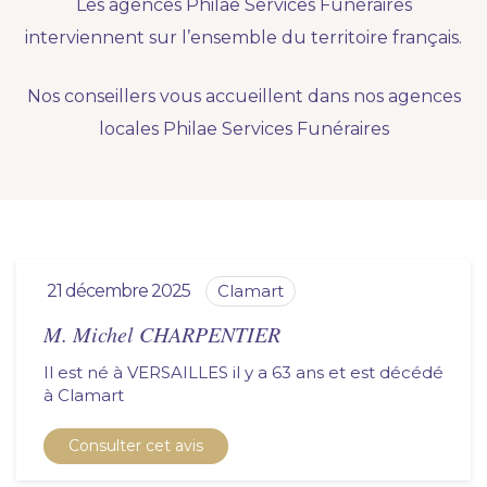
Les agences Philae Services Funéraires
Nous vous accompagnons.
interviennent sur l’ensemble du territoire français.
Demander un devis prévoyance
Nos conseillers vous accueillent dans nos agences
Nos produits en marbrerie
locales Philae Services Funéraires
Besoin d'un monument ou d'un article en
marbrerie pour accompagner l'hommage du
défunt. Découvrez nos gammes spécialisées.
Demander un devis marbrerie
21 décembre 2025
clamart
M. Michel CHARPENTIER
Il est né à VERSAILLES il y a 63 ans et est décédé
à
clamart
Consulter cet avis