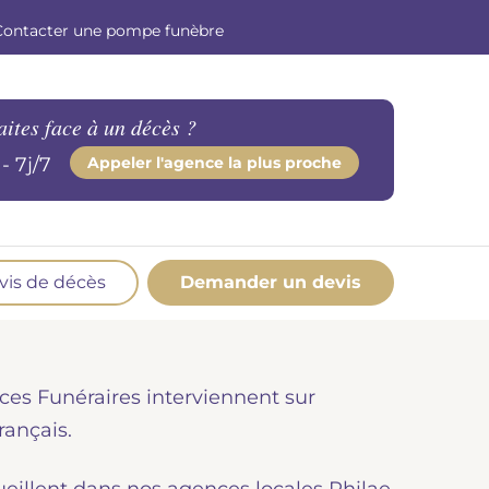
Contacter une pompe funèbre
aites face à un décès ?
- 7j/7
Appeler l'agence la plus proche
vis de décès
Demander un devis
os produits en marbrerie
esoin d'un monument ou d'un article en
ces Funéraires interviennent sur
marbrerie pour accompagner l'hommage du
éfunt. Découvrez nos gammes spécialisées.
rançais.
Demander un devis marbrerie