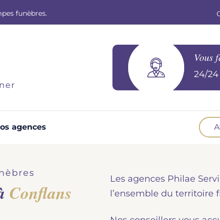
mpes funèbres.
Vous f
24/24 
ner
os agences
A
Optez pour la prévoyance
N
Vous souhaitez anticiper vos obsèques et
B
nèbres
Les agences Philae Servi
soulager vos proches pour l'organisation de la
 à
Conflans
cérémonie. Nous vous accompagnons.
d
l’ensemble du territoire f
Demander un devis prévoyance