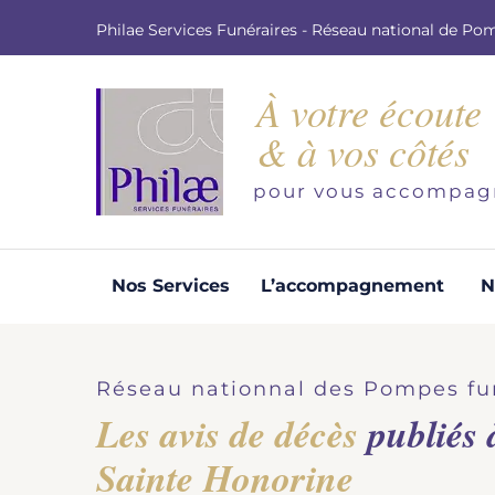
Philae Services Funéraires - Réseau national de Po
À votre écoute
& à vos côtés
pour vous accompag
Nos Services
L’accompagnement
N
Organisation d'obsèques
Demandez votre devis pour l'organisation
Réseau nationnal des Pompes fu
d'obsèques, nos équipe s'engage à vous
Les avis de décès
publiés
répondre dans les meilleurs délais.
Sainte Honorine
Demander un devis obsèques