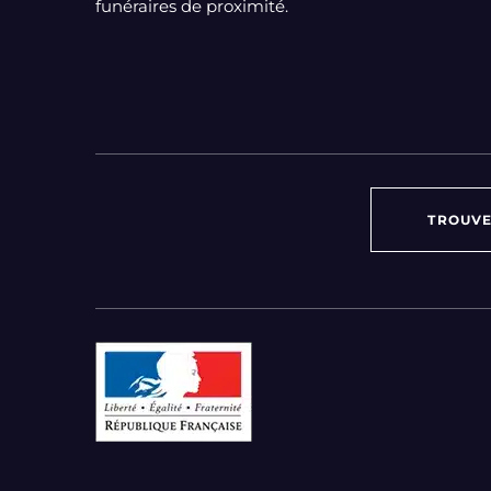
funéraires de proximité.
TROUVE
Par région :
Auvergne-Rhône-Alpes
Bourgogne-Franche-Comté
Bretagne
Centre-Val de Loire