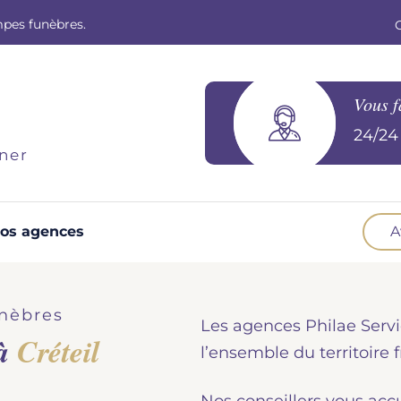
mpes funèbres.
Vous f
24/24 
ner
os agences
A
Optez pour la prévoyance
N
Vous souhaitez anticiper vos obsèques et
B
nèbres
Les agences Philae Servi
soulager vos proches pour l'organisation de la
 à
Créteil
cérémonie. Nous vous accompagnons.
d
l’ensemble du territoire f
Demander un devis prévoyance