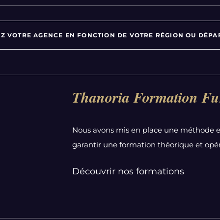
Z VOTRE AGENCE EN FONCTION DE VOTRE RÉGION OU DÉPA
Par département :
Thanoria Formation Fu
Alpes-Maritimes
Aube
Nous avons mis en place une méthode e
Bas-Rhin
garantir une formation théorique et opér
Calvados
Côte-d'Or
Découvrir nos formations
Doubs
Essonne
Gironde