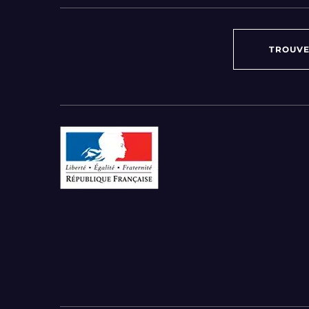
TROUVE
Par région :
Auvergne-Rhône-Alpes
Bourgogne-Franche-Comté
Bretagne
Centre-Val de Loire
Grand Est
Hauts-de-France
Ile-de-France
Normandie