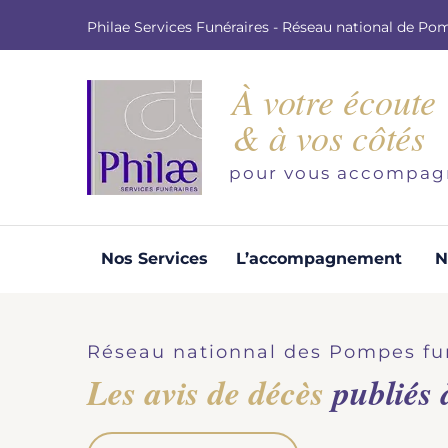
Philae Services Funéraires - Réseau national de Po
À votre écoute
& à vos côtés
pour vous accompag
Nos Services
L’accompagnement
N
Organisation d'obsèques
Demandez votre devis pour l'organisation
Réseau nationnal des Pompes fu
d'obsèques, nos équipe s'engage à vous
Les avis de décès
publiés
répondre dans les meilleurs délais.
Demander un devis obsèques