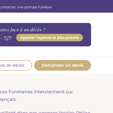
Contacter une pompe funèbre
aites face à un décès ?
- 7j/7
Appeler l'agence la plus proche
vis de décès
Demander un devis
os produits en marbrerie
esoin d'un monument ou d'un article en
ces Funéraires interviennent sur
marbrerie pour accompagner l'hommage du
éfunt. Découvrez nos gammes spécialisées.
rançais.
Demander un devis marbrerie