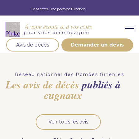
Contacter une pompe funèbre
À votre écoute & à vos côtés
pour vous accompagner
Avis de décès
Demander un devis
Organisation d'obsèques
Demandez votre devis pour l'organisation
Réseau nationnal des Pompes funèbres
d'obsèques, nos équipe s'engage à vous répondre
Les avis de décès
publiés à
dans les meilleurs délais.
cugnaux
Demander un devis obsèques
Optez pour la prévoyance
Voir tous les avis
Vous souhaitez anticiper vos obsèques et soulager
vos proches pour l'organisation de la cérémonie.