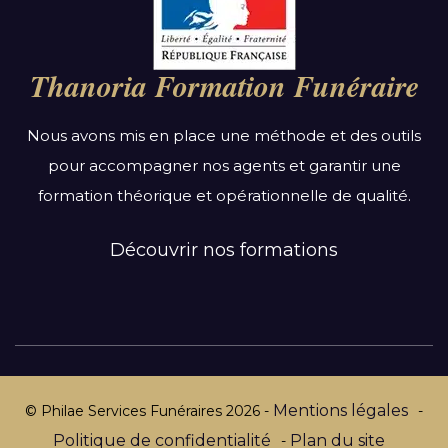
Auvergne-Rhône-Alpes
Bourgogne-Franche-Comté
Thanoria Formation Funéraire
Bretagne
Centre-Val de Loire
Nous avons mis en place une méthode et des outils
Grand Est
pour accompagner nos agents et garantir une
Hauts-de-France
formation théorique et opérationnelle de qualité.
Ile-de-France
Normandie
Découvrir nos formations
Nouvelle-Aquitaine
Occitanie
Pays de la Loire
Provence-Alpes-Côte d’Azur
Mentions légales
© Philae Services Funéraires
2026
-
-
Politique de confidentialité
Plan du site
-