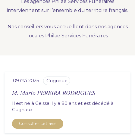
Les agences Philae Services Funéraires
Nous vous accompagnons.
interviennent sur l’ensemble du territoire français.
Demander un devis prévoyance
Nos conseillers vous accueillent dans nos agences
Nos produits en marbrerie
locales Philae Services Funéraires
Besoin d'un monument ou d'un article en
marbrerie pour accompagner l'hommage du
défunt. Découvrez nos gammes spécialisées.
Demander un devis marbrerie
09 mai 2025
cugnaux
M. Mario PEREIRA RODRIGUES
Il est né à Ceissa il y a 80 ans et est décédé à
cugnaux
Consulter cet avis