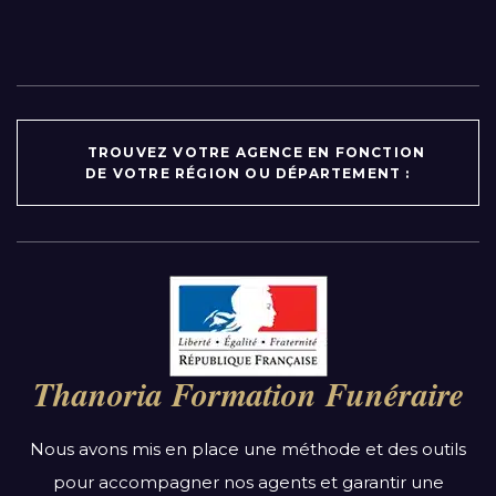
TROUVEZ VOTRE AGENCE EN FONCTION
DE VOTRE RÉGION OU DÉPARTEMENT :
Par région :
Auvergne-Rhône-Alpes
Bourgogne-Franche-Comté
Thanoria Formation Funéraire
Bretagne
Centre-Val de Loire
Nous avons mis en place une méthode et des outils
Grand Est
pour accompagner nos agents et garantir une