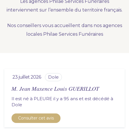
Les agences Philae Services Funéraires
Nous vous accompagnons.
interviennent sur l’ensemble du territoire français.
Demander un devis prévoyance
Nos conseillers vous accueillent dans nos agences
Nos produits en marbrerie
locales Philae Services Funéraires
Besoin d'un monument ou d'un article en
marbrerie pour accompagner l'hommage du
défunt. Découvrez nos gammes spécialisées.
Demander un devis marbrerie
23 juillet 2026
dole
M. Jean Maxence Louis GUERILLOT
Il est né à PLEURE il y a 95 ans et est décédé à
dole
Consulter cet avis