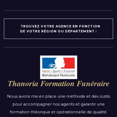
TROUVEZ VOTRE AGENCE EN FONCTION
DE VOTRE RÉGION OU DÉPARTEMENT :
Par région :
Auvergne-Rhône-Alpes
Bourgogne-Franche-Comté
Thanoria Formation Funéraire
Bretagne
Centre-Val de Loire
Nous avons mis en place une méthode et des outils
Grand Est
pour accompagner nos agents et garantir une
Hauts-de-France
formation théorique et opérationnelle de qualité.