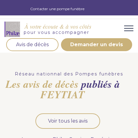
Contacter une pompe funèbre
À votre écoute & à vos côtés
pour vous accompagner
Avis de décès
Demander un devis
Organisation d'obsèques
Demandez votre devis pour l'organisation
Réseau nationnal des Pompes funèbres
d'obsèques, nos équipe s'engage à vous répondre
Les avis de décès
publiés à
dans les meilleurs délais.
FEYTIAT
Demander un devis obsèques
Optez pour la prévoyance
Voir tous les avis
Vous souhaitez anticiper vos obsèques et soulager
vos proches pour l'organisation de la cérémonie.