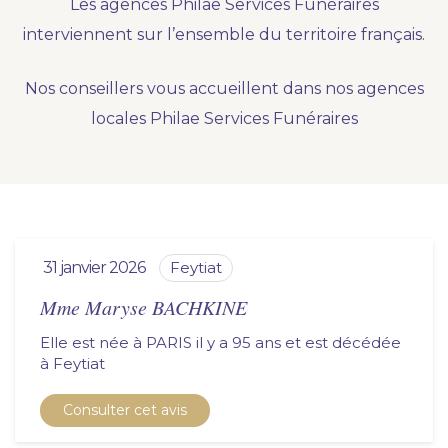
Les agences Philae Services Funéraires
Nous vous accompagnons.
interviennent sur l’ensemble du territoire français.
Demander un devis prévoyance
Nos conseillers vous accueillent dans nos agences
Nos produits en marbrerie
locales Philae Services Funéraires
Besoin d'un monument ou d'un article en
marbrerie pour accompagner l'hommage du
défunt. Découvrez nos gammes spécialisées.
Demander un devis marbrerie
31 janvier 2026
feytiat
Mme Maryse BACHKINE
Elle est née à PARIS il y a 95 ans et est décédée
à
feytiat
Consulter cet avis