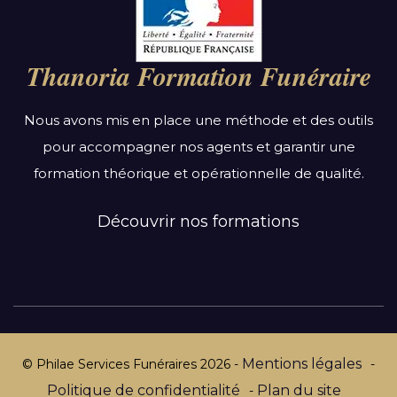
Auvergne-Rhône-Alpes
Bourgogne-Franche-Comté
Thanoria Formation Funéraire
Bretagne
Centre-Val de Loire
Nous avons mis en place une méthode et des outils
Grand Est
pour accompagner nos agents et garantir une
Hauts-de-France
formation théorique et opérationnelle de qualité.
Ile-de-France
Normandie
Découvrir nos formations
Nouvelle-Aquitaine
Occitanie
Pays de la Loire
Provence-Alpes-Côte d’Azur
Mentions légales
© Philae Services Funéraires
2026
-
-
Politique de confidentialité
Plan du site
-