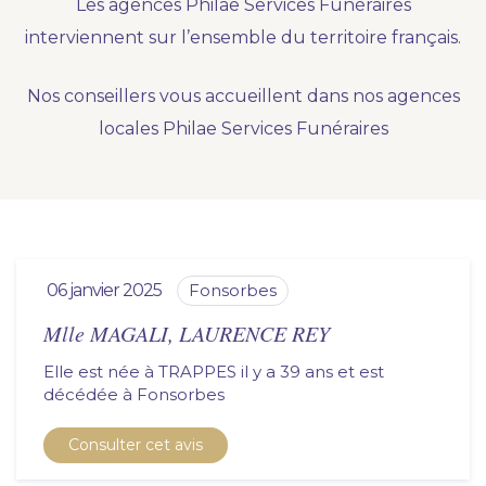
Les agences Philae Services Funéraires
Nous vous accompagnons.
interviennent sur l’ensemble du territoire français.
Demander un devis prévoyance
Nos conseillers vous accueillent dans nos agences
Nos produits en marbrerie
locales Philae Services Funéraires
Besoin d'un monument ou d'un article en
marbrerie pour accompagner l'hommage du
défunt. Découvrez nos gammes spécialisées.
Demander un devis marbrerie
06 janvier 2025
fonsorbes
Mlle MAGALI, LAURENCE REY
Elle est née à TRAPPES il y a 39 ans et est
décédée à
fonsorbes
Consulter cet avis