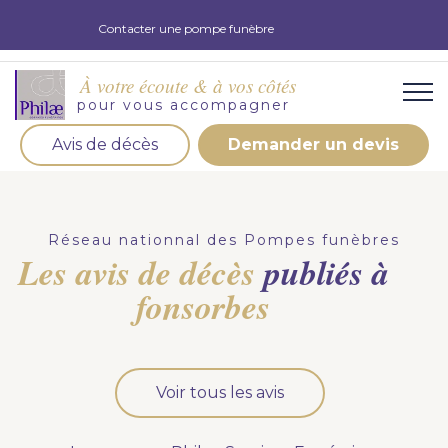
Contacter une pompe funèbre
À votre écoute & à vos côtés
pour vous accompagner
Avis de décès
Demander un devis
Organisation d'obsèques
Demandez votre devis pour l'organisation
Réseau nationnal des Pompes funèbres
d'obsèques, nos équipe s'engage à vous répondre
Les avis de décès
publiés à
dans les meilleurs délais.
fonsorbes
Demander un devis obsèques
Optez pour la prévoyance
Voir tous les avis
Vous souhaitez anticiper vos obsèques et soulager
vos proches pour l'organisation de la cérémonie.