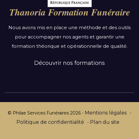
Bourgogne-Franche-Comté
Thanoria Formation Funéraire
Bretagne
Centre-Val de Loire
Nous avons mis en place une méthode et des outils
Grand Est
pour accompagner nos agents et garantir une
Hauts-de-France
formation théorique et opérationnelle de qualité.
Ile-de-France
Normandie
Découvrir nos formations
Nouvelle-Aquitaine
Occitanie
Pays de la Loire
Provence-Alpes-Côte d’Azur
Mentions légales
© Philae Services Funéraires
2026
-
-
Politique de confidentialité
Plan du site
-
Par département :