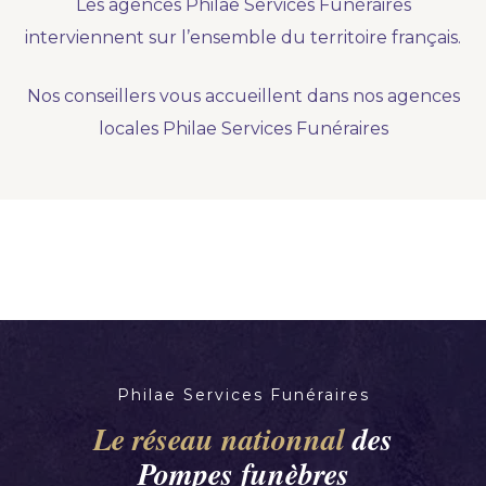
Les agences Philae Services Funéraires
Nous vous accompagnons.
interviennent sur l’ensemble du territoire français.
Demander un devis prévoyance
Nos conseillers vous accueillent dans nos agences
Nos produits en marbrerie
locales Philae Services Funéraires
Besoin d'un monument ou d'un article en
marbrerie pour accompagner l'hommage du
défunt. Découvrez nos gammes spécialisées.
Demander un devis marbrerie
Philae Services Funéraires
Le réseau nationnal
des
Pompes funèbres