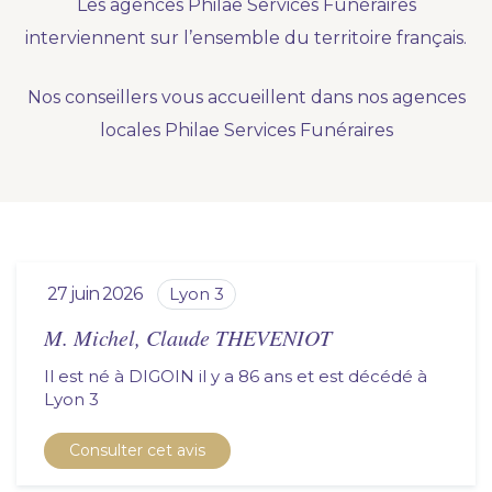
Les agences Philae Services Funéraires
Nous vous accompagnons.
interviennent sur l’ensemble du territoire français.
Demander un devis prévoyance
Nos conseillers vous accueillent dans nos agences
Nos produits en marbrerie
locales Philae Services Funéraires
Besoin d'un monument ou d'un article en
marbrerie pour accompagner l'hommage du
défunt. Découvrez nos gammes spécialisées.
Demander un devis marbrerie
27 juin 2026
lyon 3
M. Michel, Claude THEVENIOT
Il est né à DIGOIN il y a 86 ans et est décédé à
lyon 3
Consulter cet avis