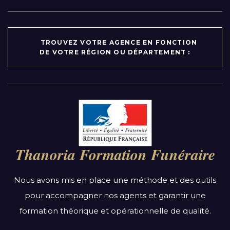
TROUVEZ VOTRE AGENCE EN FONCTION
DE VOTRE RÉGION OU DÉPARTEMENT :
Par région :
Auvergne-Rhône-Alpes
Bourgogne-Franche-Comté
Thanoria Formation Funéraire
Bretagne
Centre-Val de Loire
Nous avons mis en place une méthode et des outils
Grand Est
pour accompagner nos agents et garantir une
Hauts-de-France
formation théorique et opérationnelle de qualité.
Ile-de-France