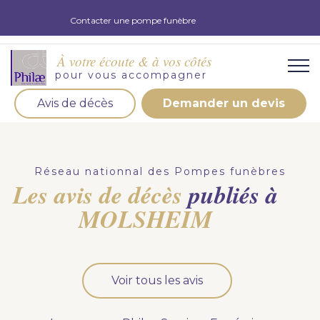
Contacter une pompe funèbre
À votre écoute & à vos côtés
pour vous accompagner
Avis de décès
Demander un devis
Organisation d'obsèques
Demandez votre devis pour l'organisation
Réseau nationnal des Pompes funèbres
d'obsèques, nos équipe s'engage à vous répondre
Les avis de décès
publiés à
dans les meilleurs délais.
MOLSHEIM
Demander un devis obsèques
Optez pour la prévoyance
Voir tous les avis
Vous souhaitez anticiper vos obsèques et soulager
vos proches pour l'organisation de la cérémonie.