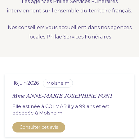
Les agences Philae Services Funéraires
Nous vous accompagnons.
interviennent sur l’ensemble du territoire français.
Demander un devis prévoyance
Nos conseillers vous accueillent dans nos agences
Nos produits en marbrerie
locales Philae Services Funéraires
Besoin d'un monument ou d'un article en
marbrerie pour accompagner l'hommage du
défunt. Découvrez nos gammes spécialisées.
Demander un devis marbrerie
16 juin 2026
molsheim
Mme ANNE-MARIE JOSEPHINE FONT
Elle est née à COLMAR il y a 99 ans et est
décédée à
molsheim
Consulter cet avis