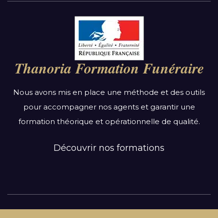
Par région :
Auvergne-Rhône-Alpes
Bourgogne-Franche-Comté
Thanoria Formation Funéraire
Bretagne
Centre-Val de Loire
Nous avons mis en place une méthode et des outils
Grand Est
pour accompagner nos agents et garantir une
Hauts-de-France
formation théorique et opérationnelle de qualité.
Ile-de-France
Normandie
Découvrir nos formations
Nouvelle-Aquitaine
Occitanie
Pays de la Loire
Provence-Alpes-Côte d’Azur