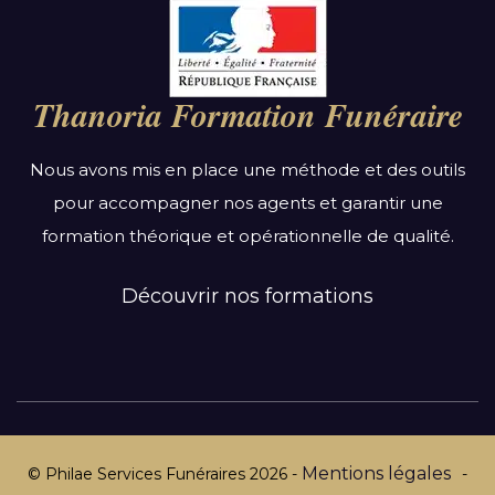
Par région :
Auvergne-Rhône-Alpes
Bourgogne-Franche-Comté
Thanoria Formation Funéraire
Bretagne
Centre-Val de Loire
Nous avons mis en place une méthode et des outils
Grand Est
pour accompagner nos agents et garantir une
Hauts-de-France
formation théorique et opérationnelle de qualité.
Ile-de-France
Normandie
Découvrir nos formations
Nouvelle-Aquitaine
Occitanie
Pays de la Loire
Provence-Alpes-Côte d’Azur
Mentions légales
© Philae Services Funéraires
2026
-
-