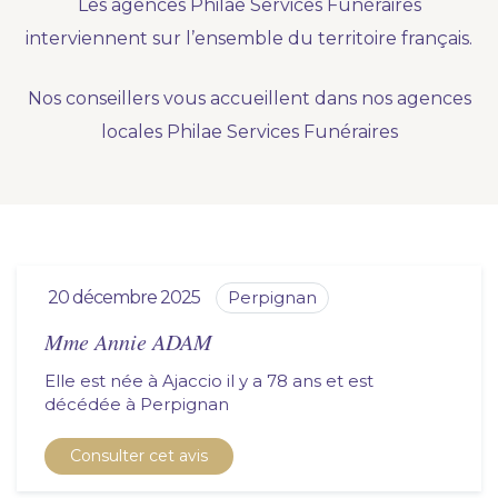
Les agences Philae Services Funéraires
Nous vous accompagnons.
interviennent sur l’ensemble du territoire français.
Demander un devis prévoyance
Nos conseillers vous accueillent dans nos agences
Nos produits en marbrerie
locales Philae Services Funéraires
Besoin d'un monument ou d'un article en
marbrerie pour accompagner l'hommage du
défunt. Découvrez nos gammes spécialisées.
Demander un devis marbrerie
20 décembre 2025
perpignan
Mme Annie ADAM
Elle est née à Ajaccio il y a 78 ans et est
décédée à
perpignan
Consulter cet avis