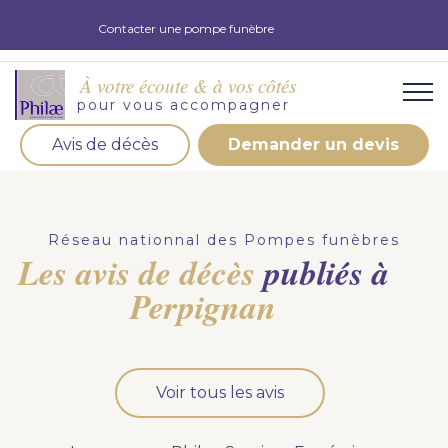
Contacter une pompe funèbre
À votre écoute & à vos côtés
pour vous accompagner
Avis de décès
Demander un devis
Organisation d'obsèques
Demandez votre devis pour l'organisation
Réseau nationnal des Pompes funèbres
d'obsèques, nos équipe s'engage à vous répondre
Les avis de décès
publiés à
dans les meilleurs délais.
Perpignan
Demander un devis obsèques
Optez pour la prévoyance
Voir tous les avis
Vous souhaitez anticiper vos obsèques et soulager
vos proches pour l'organisation de la cérémonie.