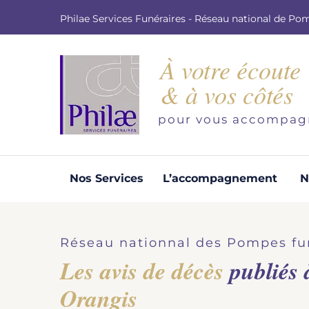
Philae Services Funéraires - Réseau national de Po
À votre écoute
& à vos côtés
pour vous accompag
Nos Services
L’accompagnement
N
Organisation d'obsèques
Demandez votre devis pour l'organisation
Réseau nationnal des Pompes fu
d'obsèques, nos équipe s'engage à vous
Les avis de décès
publiés
répondre dans les meilleurs délais.
Orangis
Demander un devis obsèques