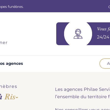
mpes funèbres.
Vous f
24/24 
ner
os agences
A
Optez pour la prévoyance
N
Vous souhaitez anticiper vos obsèques et
B
nèbres
Les agences Philae Servi
soulager vos proches pour l'organisation de la
 à
Ris-
cérémonie. Nous vous accompagnons.
d
l’ensemble du territoire f
Demander un devis prévoyance