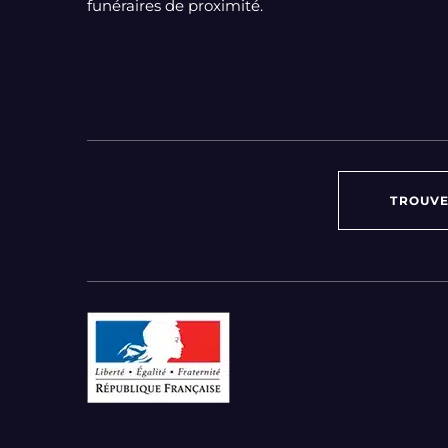
funéraires de proximité.
TROUVE
Par région :
Auvergne-Rhône-Alpes
Bourgogne-Franche-Comté
Bretagne
Centre-Val de Loire