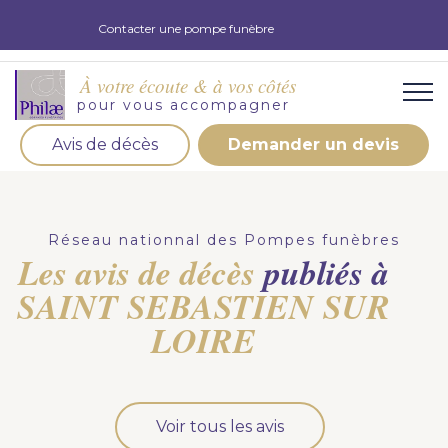
Contacter une pompe funèbre
À votre écoute & à vos côtés
pour vous accompagner
Avis de décès
Demander un devis
Organisation d'obsèques
Demandez votre devis pour l'organisation
Réseau nationnal des Pompes funèbres
d'obsèques, nos équipe s'engage à vous répondre
Les avis de décès
publiés à
dans les meilleurs délais.
SAINT SEBASTIEN SUR
Demander un devis obsèques
LOIRE
Optez pour la prévoyance
Vous souhaitez anticiper vos obsèques et soulager
Voir tous les avis
vos proches pour l'organisation de la cérémonie.