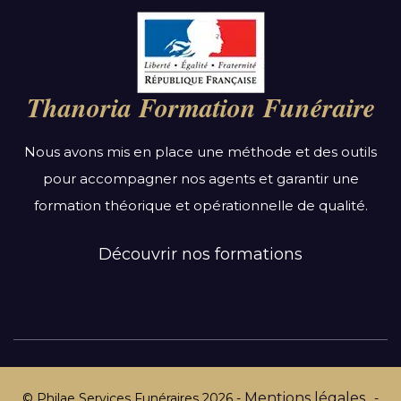
Par région :
Auvergne-Rhône-Alpes
Bourgogne-Franche-Comté
Thanoria Formation Funéraire
Bretagne
Centre-Val de Loire
Nous avons mis en place une méthode et des outils
Grand Est
pour accompagner nos agents et garantir une
Hauts-de-France
formation théorique et opérationnelle de qualité.
Ile-de-France
Normandie
Découvrir nos formations
Nouvelle-Aquitaine
Occitanie
Pays de la Loire
Provence-Alpes-Côte d’Azur
Mentions légales
© Philae Services Funéraires
2026
-
-