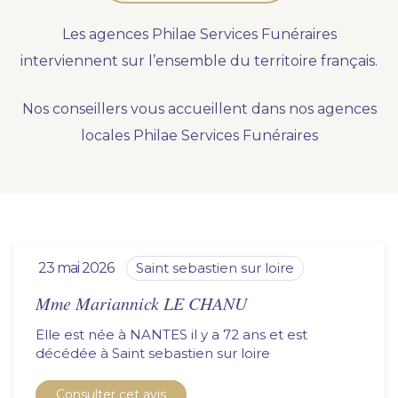
Nous vous accompagnons.
Les agences Philae Services Funéraires
Demander un devis prévoyance
interviennent sur l’ensemble du territoire français.
Nos produits en marbrerie
Nos conseillers vous accueillent dans nos agences
Besoin d'un monument ou d'un article en
locales Philae Services Funéraires
marbrerie pour accompagner l'hommage du
défunt. Découvrez nos gammes spécialisées.
Demander un devis marbrerie
23 mai 2026
saint sebastien sur loire
Mme Mariannick LE CHANU
Elle est née à NANTES il y a 72 ans et est
décédée à
saint sebastien sur loire
Consulter cet avis