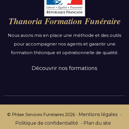
Auvergne-Rhône-Alpes
Bourgogne-Franche-Comté
Thanoria Formation Funéraire
Bretagne
Centre-Val de Loire
Nous avons mis en place une méthode et des outils
Grand Est
pour accompagner nos agents et garantir une
Hauts-de-France
formation théorique et opérationnelle de qualité.
Ile-de-France
Normandie
Découvrir nos formations
Nouvelle-Aquitaine
Occitanie
Pays de la Loire
Provence-Alpes-Côte d’Azur
Mentions légales
© Philae Services Funéraires
2026
-
-
Politique de confidentialité
Plan du site
-
Par département :