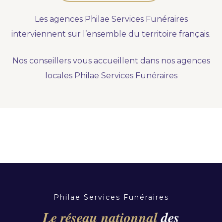
Nous vous accompagnons.
Les agences Philae Services Funéraires
Demander un devis prévoyance
interviennent sur l’ensemble du territoire français.
Nos produits en marbrerie
Nos conseillers vous accueillent dans nos agences
Besoin d'un monument ou d'un article en
locales Philae Services Funéraires
marbrerie pour accompagner l'hommage du
défunt. Découvrez nos gammes spécialisées.
Demander un devis marbrerie
Philae Services Funéraires
Le réseau nationnal
des