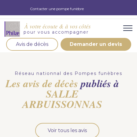
Contacter une pompe funèbre
À votre écoute & à vos côtés
pour vous accompagner
Avis de décès
Demander un devis
Organisation d'obsèques
Demandez votre devis pour l'organisation
Réseau nationnal des Pompes funèbres
d'obsèques, nos équipe s'engage à vous répondre
Les avis de décès
publiés à
dans les meilleurs délais.
SALLE
Demander un devis obsèques
ARBUISSONNAS
Optez pour la prévoyance
Vous souhaitez anticiper vos obsèques et soulager
Voir tous les avis
vos proches pour l'organisation de la cérémonie.