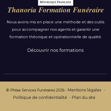
Bourgogne-Franche-Comté
Thanoria Formation Funéraire
Bretagne
Centre-Val de Loire
Nous avons mis en place une méthode et des outils
Grand Est
pour accompagner nos agents et garantir une
Hauts-de-France
formation théorique et opérationnelle de qualité.
Ile-de-France
Normandie
Découvrir nos formations
Nouvelle-Aquitaine
Occitanie
Pays de la Loire
Provence-Alpes-Côte d’Azur
Mentions légales
© Philae Services Funéraires
2026
-
-
Politique de confidentialité
Plan du site
-
Par département :