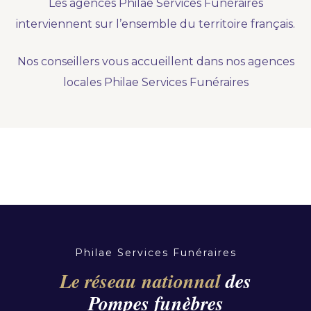
Les agences Philae Services Funéraires
Nous vous accompagnons.
interviennent sur l’ensemble du territoire français.
Demander un devis prévoyance
Nos conseillers vous accueillent dans nos agences
Nos produits en marbrerie
locales Philae Services Funéraires
Besoin d'un monument ou d'un article en
marbrerie pour accompagner l'hommage du
défunt. Découvrez nos gammes spécialisées.
Demander un devis marbrerie
Philae Services Funéraires
Le réseau nationnal
des
Pompes funèbres