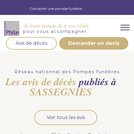
Contacter une pompe funèbre
À votre écoute & à vos côtés
pour vous accompagner
Avis de décès
Demander un devis
Organisation d'obsèques
Demandez votre devis pour l'organisation
Réseau nationnal des Pompes funèbres
d'obsèques, nos équipe s'engage à vous répondre
Les avis de décès
publiés à
dans les meilleurs délais.
SASSEGNIES
Demander un devis obsèques
Optez pour la prévoyance
Voir tous les avis
Vous souhaitez anticiper vos obsèques et soulager
vos proches pour l'organisation de la cérémonie.