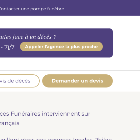
Contacter une pompe funèbre
aites face à un décès ?
- 7j/7
Appeler l'agence la plus proche
vis de décès
Demander un devis
os produits en marbrerie
esoin d'un monument ou d'un article en
ces Funéraires interviennent sur
marbrerie pour accompagner l'hommage du
éfunt. Découvrez nos gammes spécialisées.
rançais.
Demander un devis marbrerie