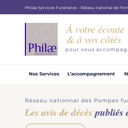
Philae Services Funéraires - Réseau national de Po
À votre écoute
& à vos côtés
pour vous accompag
Nos Services
L’accompagnement
N
Organisation d'obsèques
Demandez votre devis pour l'organisation
Réseau nationnal des Pompes fu
d'obsèques, nos équipe s'engage à vous
Les avis de décès
publiés
répondre dans les meilleurs délais.
Demander un devis obsèques