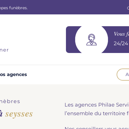
mpes funèbres.
Vous f
24/24 
ner
os agences
A
Optez pour la prévoyance
N
Vous souhaitez anticiper vos obsèques et
B
nèbres
Les agences Philae Servi
soulager vos proches pour l'organisation de la
 à
seysses
cérémonie. Nous vous accompagnons.
d
l’ensemble du territoire f
Demander un devis prévoyance