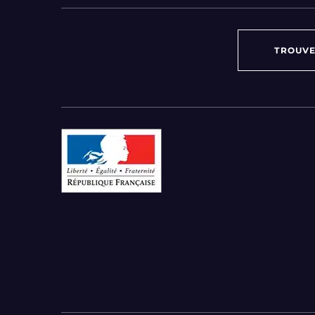
TROUVE
Par région :
Auvergne-Rhône-Alpes
Bourgogne-Franche-Comté
Bretagne
Centre-Val de Loire
Grand Est
Hauts-de-France
Ile-de-France
Normandie