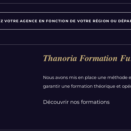
Z VOTRE AGENCE EN FONCTION DE VOTRE RÉGION OU DÉPA
Par département :
Thanoria Formation Fu
Alpes-Maritimes
Aube
Nous avons mis en place une méthode e
Bas-Rhin
garantir une formation théorique et opér
Calvados
Côte-d'Or
Découvrir nos formations
Doubs
Essonne
Gironde