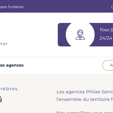
mpes funèbres.
Vous f
24/24 
ner
os agences
A
Optez pour la prévoyance
N
Vous souhaitez anticiper vos obsèques et
B
nèbres
Les agences Philae Servi
soulager vos proches pour l'organisation de la
à
cérémonie. Nous vous accompagnons.
d
l’ensemble du territoire f
Demander un devis prévoyance