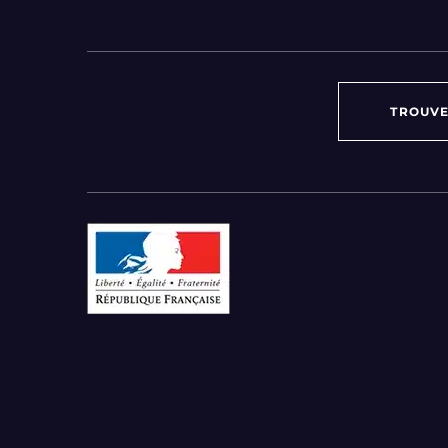
TROUVE
Par région :
Auvergne-Rhône-Alpes
Bourgogne-Franche-Comté
Bretagne
Centre-Val de Loire
Grand Est
Hauts-de-France