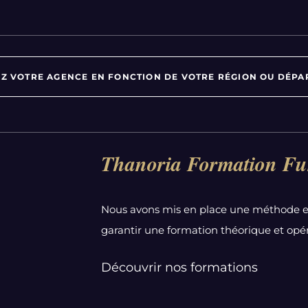
Z VOTRE AGENCE EN FONCTION DE VOTRE RÉGION OU DÉPA
Par département :
Thanoria Formation Fu
Alpes-Maritimes
Aube
Nous avons mis en place une méthode e
Bas-Rhin
garantir une formation théorique et opér
Calvados
Côte-d'Or
Découvrir nos formations
Doubs