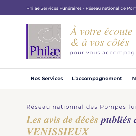
Philae Services Funéraires - Réseau national de Po
À votre écoute
& à vos côtés
pour vous accompag
Nos Services
L’accompagnement
N
Organisation d'obsèques
Demandez votre devis pour l'organisation
Réseau nationnal des Pompes fu
d'obsèques, nos équipe s'engage à vous
Les avis de décès
publiés 
répondre dans les meilleurs délais.
VENISSIEUX
Demander un devis obsèques