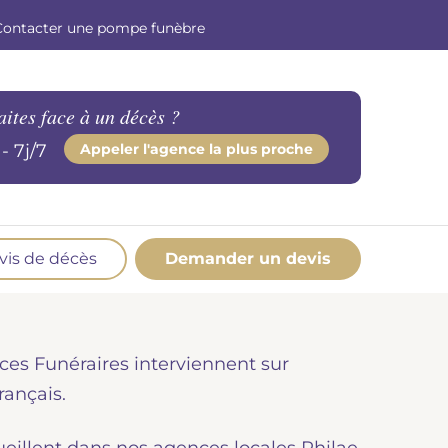
Contacter une pompe funèbre
aites face à un décès ?
- 7j/7
Appeler l'agence la plus proche
vis de décès
Demander un devis
os produits en marbrerie
esoin d'un monument ou d'un article en
ces Funéraires interviennent sur
marbrerie pour accompagner l'hommage du
éfunt. Découvrez nos gammes spécialisées.
rançais.
Demander un devis marbrerie