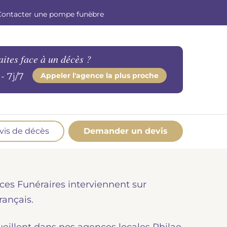
Contacter une pompe funèbre
aites face à un décès ?
- 7j/7
Appeler l'agence la plus proche
vis de décès
Demander un devis
os produits en marbrerie
esoin d'un monument ou d'un article en
ces Funéraires interviennent sur
marbrerie pour accompagner l'hommage du
éfunt. Découvrez nos gammes spécialisées.
rançais.
Demander un devis marbrerie