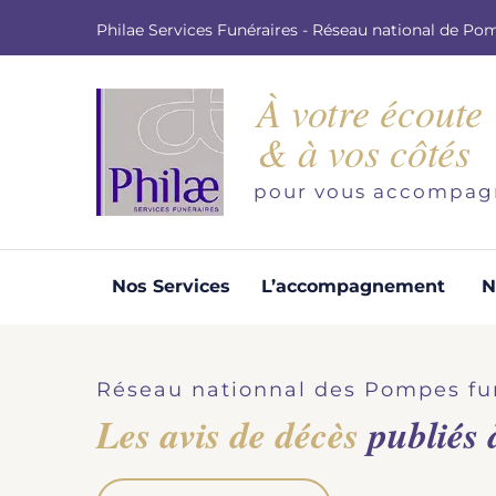
Philae Services Funéraires - Réseau national de Po
À votre écoute
& à vos côtés
pour vous accompag
Nos Services
L’accompagnement
N
Organisation d'obsèques
Demandez votre devis pour l'organisation
Réseau nationnal des Pompes fu
d'obsèques, nos équipe s'engage à vous
Les avis de décès
publiés
répondre dans les meilleurs délais.
Demander un devis obsèques