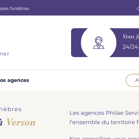
mpes funèbres.
Vous f
24/24 
ner
os agences
A
Optez pour la prévoyance
N
Vous souhaitez anticiper vos obsèques et
B
nèbres
Les agences Philae Servi
soulager vos proches pour l'organisation de la
 à
Verson
cérémonie. Nous vous accompagnons.
d
l’ensemble du territoire f
Demander un devis prévoyance