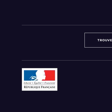
TROUVE
Par région :
Auvergne-Rhône-Alpes
Bourgogne-Franche-Comté
Bretagne
Centre-Val de Loire
Grand Est