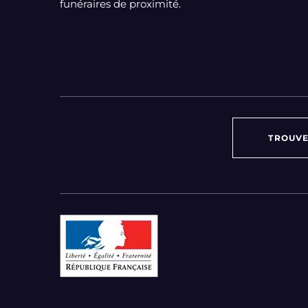
funéraires de proximité.
TROUVE
Par région :
Auvergne-Rhône-Alpes
Bourgogne-Franche-Comté
Bretagne
Centre-Val de Loire