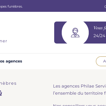
mpes funèbres.
Vous f
24/24 
ner
os agences
A
Optez pour la prévoyance
N
Vous souhaitez anticiper vos obsèques et
B
nèbres
Les agences Philae Servi
soulager vos proches pour l'organisation de la
à
cérémonie. Nous vous accompagnons.
d
l’ensemble du territoire f
Demander un devis prévoyance