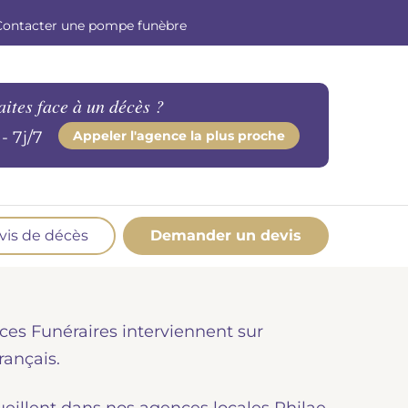
Contacter une pompe funèbre
aites face à un décès ?
- 7j/7
Appeler l'agence la plus proche
vis de décès
Demander un devis
os produits en marbrerie
esoin d'un monument ou d'un article en
ces Funéraires interviennent sur
marbrerie pour accompagner l'hommage du
éfunt. Découvrez nos gammes spécialisées.
rançais.
Demander un devis marbrerie