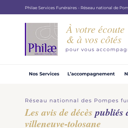
Philae Services Funéraires - Réseau national de Po
À votre écoute
& à vos côtés
pour vous accompag
Nos Services
L’accompagnement
N
Organisation d'obsèques
Demandez votre devis pour l'organisation
Réseau nationnal des Pompes fu
d'obsèques, nos équipe s'engage à vous
Les avis de décès
publiés 
répondre dans les meilleurs délais.
villeneuve-tolosane
Demander un devis obsèques