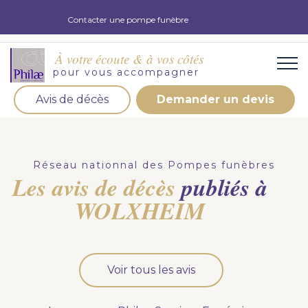
Contacter une pompe funèbre
À votre écoute & à vos côtés
pour vous accompagner
Avis de décès
Demander un devis
Organisation d'obsèques
Demandez votre devis pour l'organisation
Réseau nationnal des Pompes funèbres
d'obsèques, nos équipe s'engage à vous répondre
Les avis de décès
publiés à
dans les meilleurs délais.
WOLXHEIM
Demander un devis obsèques
Optez pour la prévoyance
Voir tous les avis
Vous souhaitez anticiper vos obsèques et soulager
vos proches pour l'organisation de la cérémonie.