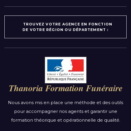
TROUVEZ VOTRE AGENCE EN FONCTION
DE VOTRE RÉGION OU DÉPARTEMENT :
Par région :
Auvergne-Rhône-Alpes
Bourgogne-Franche-Comté
Thanoria Formation Funéraire
Bretagne
Centre-Val de Loire
Nous avons mis en place une méthode et des outils
Grand Est
pour accompagner nos agents et garantir une
Hauts-de-France
formation théorique et opérationnelle de qualité.
Ile-de-France