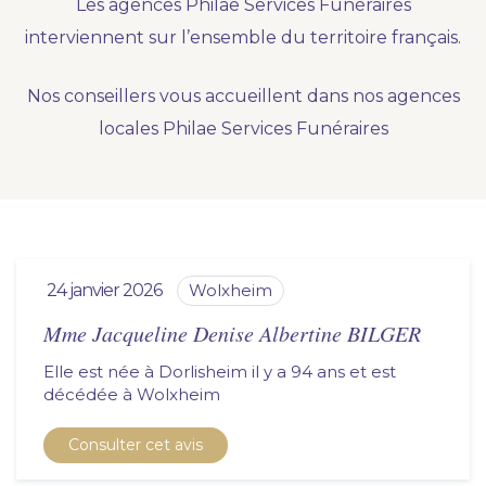
Les agences Philae Services Funéraires
Nous vous accompagnons.
interviennent sur l’ensemble du territoire français.
Demander un devis prévoyance
Nos conseillers vous accueillent dans nos agences
Nos produits en marbrerie
locales Philae Services Funéraires
Besoin d'un monument ou d'un article en
marbrerie pour accompagner l'hommage du
défunt. Découvrez nos gammes spécialisées.
Demander un devis marbrerie
24 janvier 2026
wolxheim
Mme Jacqueline Denise Albertine BILGER
Elle est née à Dorlisheim il y a 94 ans et est
décédée à
wolxheim
Consulter cet avis