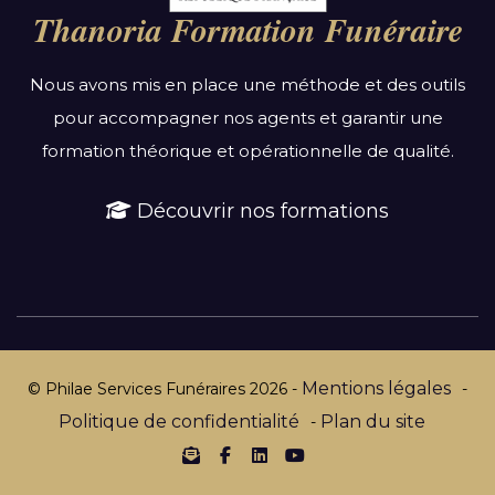
Bourgogne-Franche-Comté
Thanoria Formation Funéraire
Bretagne
Centre-Val de Loire
Nous avons mis en place une méthode et des outils
Grand Est
pour accompagner nos agents et garantir une
Hauts-de-France
formation théorique et opérationnelle de qualité.
Ile-de-France
Normandie
Découvrir nos formations
Nouvelle-Aquitaine
Occitanie
Pays de la Loire
Provence-Alpes-Côte d’Azur
Mentions légales
© Philae Services Funéraires
2026
-
-
Politique de confidentialité
Plan du site
-
Par département :
Newsletter
facebook
linkedin
youtube
Alpes-Maritimes