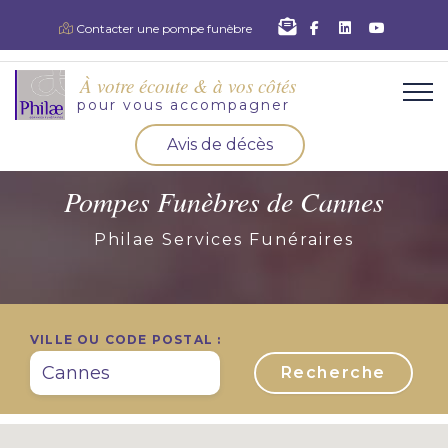
facebook
linkedin
youtu
Contacter une pompe funèbre
À votre écoute & à vos côtés
pour vous accompagner
Avis de décès
Organisation d'obsèques
Pompes Funèbres de Cannes
Demandez votre devis pour l'organisation
Philae Services Funéraires
d'obsèques, nos équipe s'engage à vous répondre
dans les meilleurs délais.
Demander un devis obsèques
VILLE OU CODE POSTAL :
Optez pour la prévoyance
Vous souhaitez anticiper vos obsèques et soulager
vos proches pour l'organisation de la cérémonie.