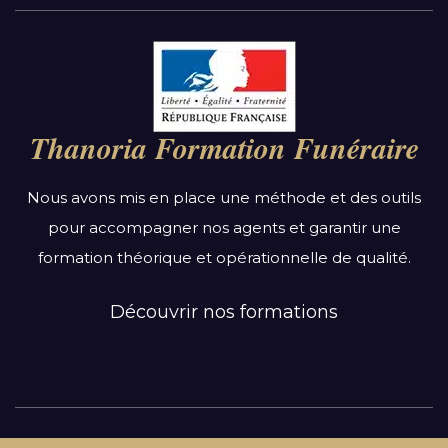
Par région :
Auvergne-Rhône-Alpes
Bourgogne-Franche-Comté
Thanoria Formation Funéraire
Bretagne
Centre-Val de Loire
Nous avons mis en place une méthode et des outils
Grand Est
pour accompagner nos agents et garantir une
Hauts-de-France
formation théorique et opérationnelle de qualité.
Ile-de-France
Normandie
Découvrir nos formations
Nouvelle-Aquitaine
Occitanie
Pays de la Loire
Provence-Alpes-Côte d’Azur