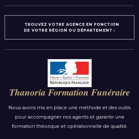
TROUVEZ VOTRE AGENCE EN FONCTION
DE VOTRE RÉGION OU DÉPARTEMENT :
Par région :
Auvergne-Rhône-Alpes
Bourgogne-Franche-Comté
Thanoria Formation Funéraire
Bretagne
Centre-Val de Loire
Nous avons mis en place une méthode et des outils
Grand Est
pour accompagner nos agents et garantir une
Hauts-de-France
formation théorique et opérationnelle de qualité.
Ile-de-France