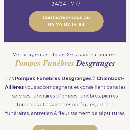
Nous vous accompagnons.
24/24 - 7j/7
Demander un devis prévoyance
Contactez-nous au
04 74 02 14 83
Nos produits en marbrerie
Besoin d'un monument ou d'un article en
marbrerie pour accompagner l'hommage du
Votre agence Philae Services Funéraires
défunt. Découvrez nos gammes spécialisées.
Pompes Funèbres
Desgranges
Demander un devis marbrerie
Les
Pompes Funèbres Desgranges
à
Chambost-
Allières
vous accompagnent et conseillent dans les
services funéraires : Pompes funèbres, pierres
tombales et assurances obsèques, articles
funéraires, entretien & fleurissement de sépultures.