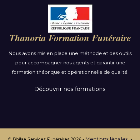
Par région :
Auvergne-Rhône-Alpes
Bourgogne-Franche-Comté
Thanoria Formation Funéraire
Bretagne
Centre-Val de Loire
Nous avons mis en place une méthode et des outils
Grand Est
pour accompagner nos agents et garantir une
Hauts-de-France
formation théorique et opérationnelle de qualité.
Ile-de-France
Normandie
Découvrir nos formations
Nouvelle-Aquitaine
Occitanie
Pays de la Loire
Provence-Alpes-Côte d’Azur
Mentions légales
© Philae Services Funéraires
2026
-
-