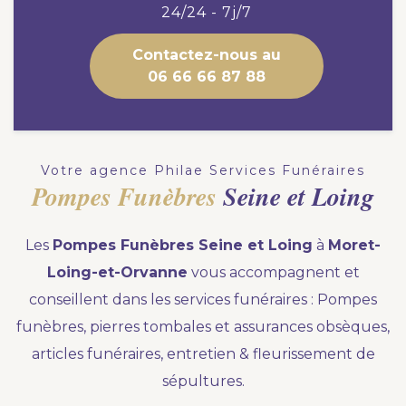
Nous vous accompagnons.
24/24 - 7j/7
Demander un devis prévoyance
Contactez-nous au
06 66 66 87 88
Nos produits en marbrerie
Besoin d'un monument ou d'un article en
marbrerie pour accompagner l'hommage du
Votre agence Philae Services Funéraires
défunt. Découvrez nos gammes spécialisées.
Pompes Funèbres
Seine et Loing
Demander un devis marbrerie
Les
Pompes Funèbres Seine et Loing
à
Moret-
Loing-et-Orvanne
vous accompagnent et
conseillent dans les services funéraires : Pompes
funèbres, pierres tombales et assurances obsèques,
articles funéraires, entretien & fleurissement de
sépultures.