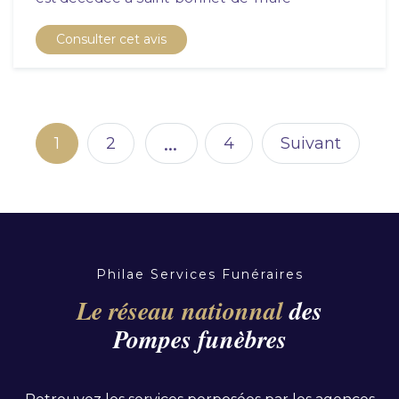
Consulter cet avis
Pagination des publicat
…
1
2
4
Suivant
Philae Services Funéraires
Le réseau nationnal
des
Pompes funèbres