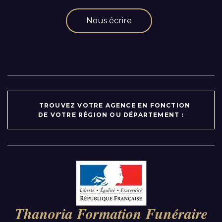
Nous écrire
TROUVEZ VOTRE AGENCE EN FONCTION
DE VOTRE RÉGION OU DÉPARTEMENT :
Par région :
Auvergne-Rhône-Alpes
Bourgogne-Franche-Comté
Thanoria Formation Funéraire
Bretagne