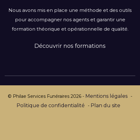
Centre-Val de Loire
Nous avons mis en place une méthode et des outils
Grand Est
pour accompagner nos agents et garantir une
Hauts-de-France
formation théorique et opérationnelle de qualité.
Ile-de-France
Normandie
Découvrir nos formations
Nouvelle-Aquitaine
Occitanie
Pays de la Loire
Provence-Alpes-Côte d’Azur
Mentions légales
© Philae Services Funéraires
2026
-
-
Politique de confidentialité
Plan du site
-
Par département :
Alpes-Maritimes
Aube