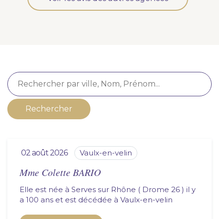
Nous vous accompagnons.
Demander un devis prévoyance
Nos produits en marbrerie
Besoin d'un monument ou d'un article en
marbrerie pour accompagner l'hommage du
défunt. Découvrez nos gammes spécialisées.
Rechercher
Demander un devis marbrerie
02 août 2026
vaulx-en-velin
Mme Colette BARIO
Elle est née à Serves sur Rhône ( Drome 26 ) il y
a 100 ans et est décédée à
vaulx-en-velin