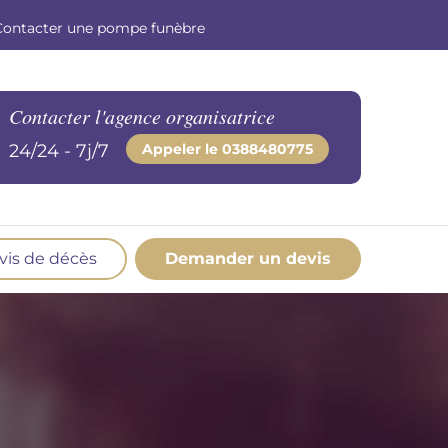
Contacter une pompe funèbre
Contacter l'agence organisatrice
24/24 - 7j/7
Appeler le
0388480775
vis de décès
Demander un devis
os produits en marbrerie
esoin d'un monument ou d'un article en
marbrerie pour accompagner l'hommage du
éfunt. Découvrez nos gammes spécialisées.
Demander un devis marbrerie