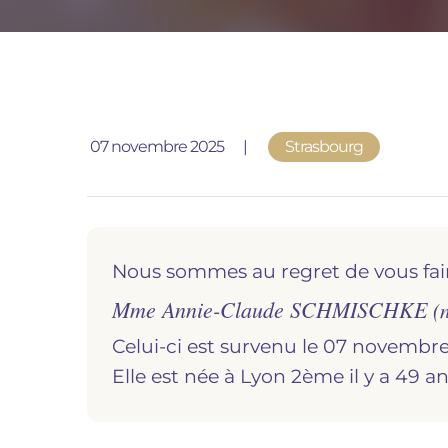
Publié le
07 novembre 2025
Strasbourg
Nous sommes au regret de vous fai
Mme Annie-Claude SCHMISCHKE
(
Celui-ci est survenu le 07 novembre 
Elle est née à
lyon 2ème
il y a 49 a