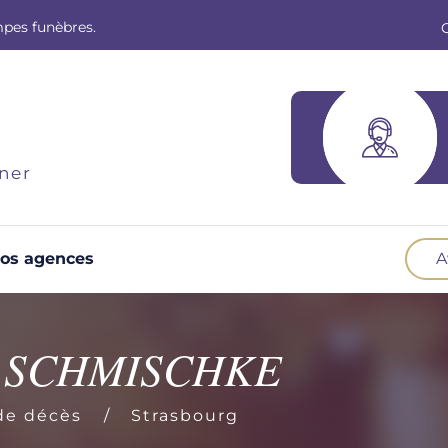
mpes funèbres.
ner
os agences
A
Optez pour la prévoyance
N
Vous souhaitez anticiper vos obsèques et
B
e SCHMISCHKE
soulager vos proches pour l'organisation de la
cérémonie. Nous vous accompagnons.
d
de décès
Strasbourg
Demander un devis prévoyance