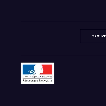
TROUVE
Par région :
Auvergne-Rhône-Alpes
Bourgogne-Franche-Comté
Bretagne
Centre-Val de Loire
Grand Est