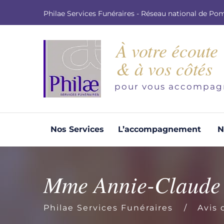
Philae Services Funéraires - Réseau national de Po
À votre écoute
& à vos côtés
pour vous accompag
Nos Services
L’accompagnement
N
Organisation d'obsèques
Demandez votre devis pour l'organisation
Mme Annie-Claud
d'obsèques, nos équipe s'engage à vous
répondre dans les meilleurs délais.
Philae Services Funéraires
Avis 
Demander un devis obsèques