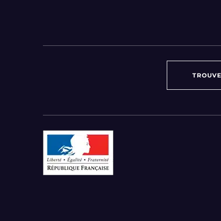
TROUVE
Par région :
Auvergne-Rhône-Alpes
Bourgogne-Franche-Comté
Bretagne
Centre-Val de Loire
Grand Est