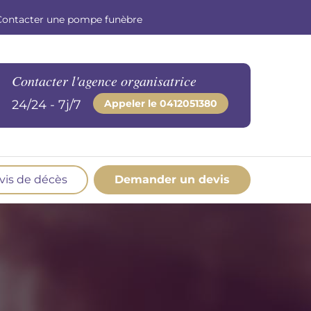
Contacter une pompe funèbre
Contacter l'agence organisatrice
24/24 - 7j/7
Appeler le
0412051380
vis de décès
Demander un devis
os produits en marbrerie
esoin d'un monument ou d'un article en
marbrerie pour accompagner l'hommage du
éfunt. Découvrez nos gammes spécialisées.
Demander un devis marbrerie