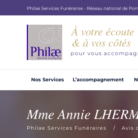
Philae Services Funéraires - Réseau national de Po
À votre écoute
& à vos côtés
pour vous accompag
Nos Services
L’accompagnement
N
Organisation d'obsèques
Demandez votre devis pour l'organisation
Mme Annie LHER
d'obsèques, nos équipe s'engage à vous
répondre dans les meilleurs délais.
Philae Services Funéraires
Avis 
Demander un devis obsèques