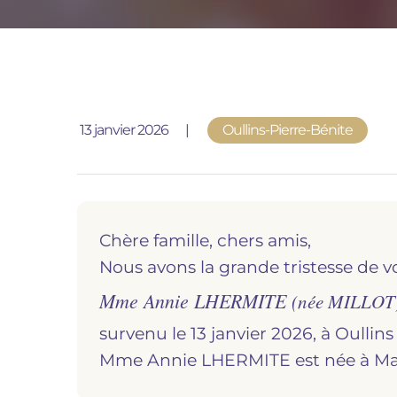
Publié le
13 janvier 2026
Oullins-Pierre-Bénite
Chère famille, chers amis,
Nous avons la grande tristesse de v
Mme Annie LHERMITE
(née MILLOT
survenu le 13 janvier 2026, à
oullin
Mme Annie LHERMITE est née à