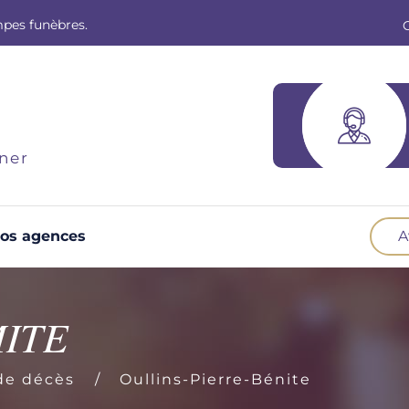
mpes funèbres.
ner
os agences
A
Optez pour la prévoyance
N
Vous souhaitez anticiper vos obsèques et
B
MITE
soulager vos proches pour l'organisation de la
cérémonie. Nous vous accompagnons.
d
de décès
Oullins-Pierre-Bénite
Demander un devis prévoyance