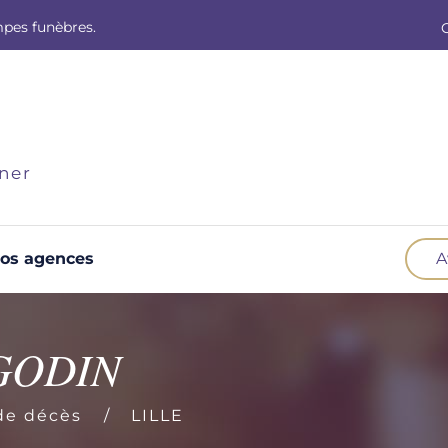
mpes funèbres.
ner
os agences
A
Optez pour la prévoyance
N
Vous souhaitez anticiper vos obsèques et
B
 GODIN
soulager vos proches pour l'organisation de la
cérémonie. Nous vous accompagnons.
d
de décès
LILLE
Demander un devis prévoyance