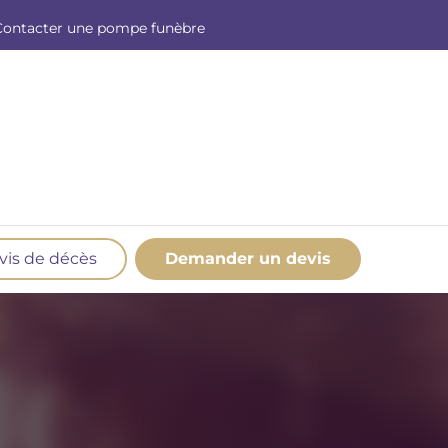
Contacter une pompe funèbre
vis de décès
Demander un devis
os produits en marbrerie
esoin d'un monument ou d'un article en
marbrerie pour accompagner l'hommage du
éfunt. Découvrez nos gammes spécialisées.
Demander un devis marbrerie