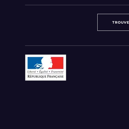
TROUVE
Par région :
Auvergne-Rhône-Alpes
Bourgogne-Franche-Comté
Bretagne
Centre-Val de Loire
Grand Est
Hauts-de-France
Ile-de-France
Normandie