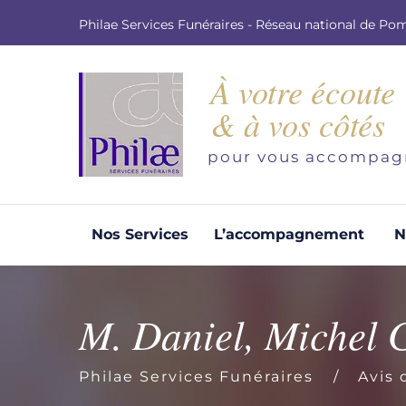
Philae Services Funéraires - Réseau national de Po
À votre écoute
& à vos côtés
pour vous accompag
Nos Services
L’accompagnement
N
Organisation d'obsèques
Demandez votre devis pour l'organisation
M. Daniel, Michel
d'obsèques, nos équipe s'engage à vous
répondre dans les meilleurs délais.
Philae Services Funéraires
Avis 
Demander un devis obsèques