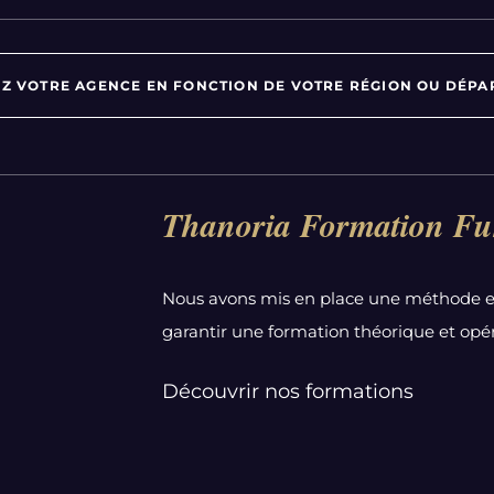
Z VOTRE AGENCE EN FONCTION DE VOTRE RÉGION OU DÉPA
Par département :
Thanoria Formation Fu
Alpes-Maritimes
Aube
Nous avons mis en place une méthode e
Bas-Rhin
garantir une formation théorique et opér
Calvados
Côte-d'Or
Découvrir nos formations
Doubs
Essonne
Gironde