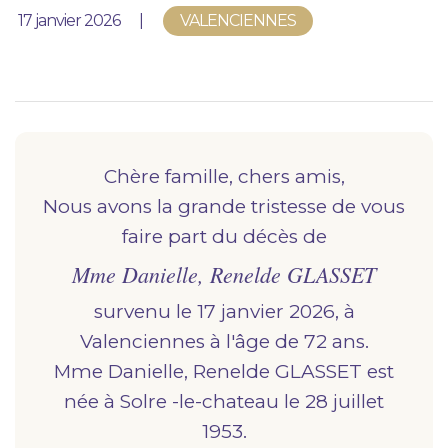
Nous vous accompagnons.
Publié le
17 janvier 2026
VALENCIENNES
Demander un devis prévoyance
Nos produits en marbrerie
Besoin d'un monument ou d'un article en
marbrerie pour accompagner l'hommage du
Chère famille, chers amis,
défunt. Découvrez nos gammes spécialisées.
Nous avons la grande tristesse de vous
faire part du décès de
Demander un devis marbrerie
Mme Danielle, Renelde GLASSET
survenu le 17 janvier 2026, à
valenciennes
à l'âge de 72 ans.
Mme Danielle, Renelde GLASSET est
née à
solre -le-chateau
le 28 juillet
1953.