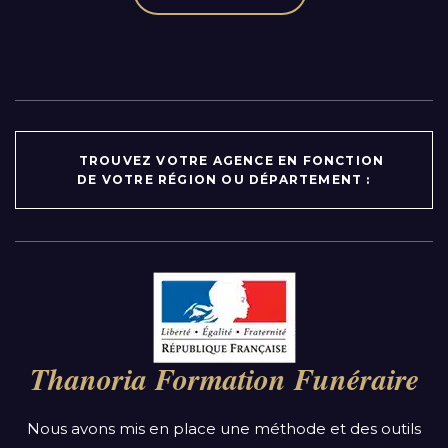
TROUVEZ VOTRE AGENCE EN FONCTION
DE VOTRE RÉGION OU DÉPARTEMENT :
Par région :
Auvergne-Rhône-Alpes
Bourgogne-Franche-Comté
Thanoria Formation Funéraire
Bretagne
Centre-Val de Loire
Nous avons mis en place une méthode et des outils