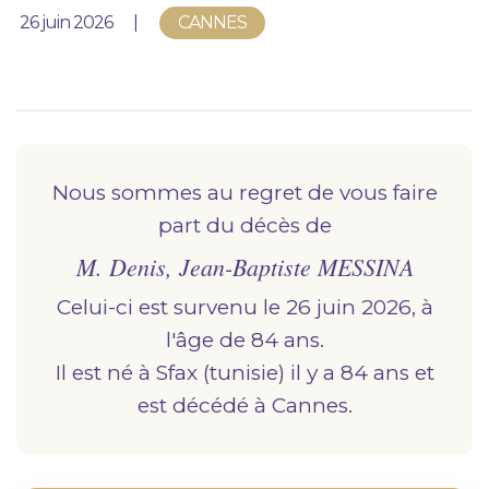
Nous vous accompagnons.
Publié le
26 juin 2026
CANNES
Demander un devis prévoyance
Nos produits en marbrerie
Besoin d'un monument ou d'un article en
marbrerie pour accompagner l'hommage du
Nous sommes au regret de vous faire
défunt. Découvrez nos gammes spécialisées.
part du décès de
M. Denis, Jean-Baptiste MESSINA
Demander un devis marbrerie
Celui-ci est survenu le 26 juin 2026, à
l'âge de 84 ans.
Il est né à
sfax (tunisie)
il y a 84 ans et
est décédé à
cannes.