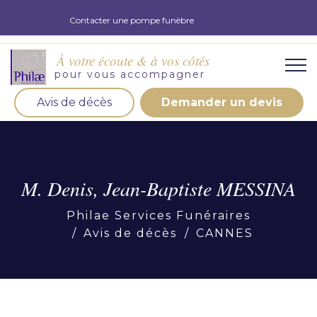
Contacter une pompe funèbre
À votre écoute & à vos côtés
pour vous accompagner
Avis de décès
Demander un devis
Organisation d'obsèques
Demandez votre devis pour l'organisation
d'obsèques, nos équipe s'engage à vous répondre
M. Denis, Jean-Baptiste MESSINA
dans les meilleurs délais.
Philae Services Funéraires
Demander un devis obsèques
Avis de décès
CANNES
Optez pour la prévoyance
Vous souhaitez anticiper vos obsèques et soulager
vos proches pour l'organisation de la cérémonie.