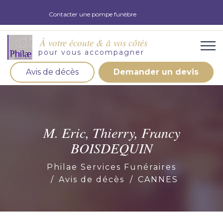
Contacter une pompe funèbre
À votre écoute & à vos côtés
pour vous accompagner
Avis de décès
Demander un devis
Organisation d'obsèques
Demandez votre devis pour l'organisation
d'obsèques, nos équipe s'engage à vous répondre
M. Eric, Thierry, Francy
dans les meilleurs délais.
BOISDEQUIN
Demander un devis obsèques
Philae Services Funéraires
Avis de décès
CANNES
Optez pour la prévoyance
Vous souhaitez anticiper vos obsèques et soulager
vos proches pour l'organisation de la cérémonie.