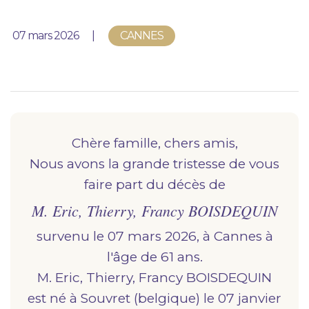
Nous vous accompagnons.
Publié le
07 mars 2026
CANNES
Demander un devis prévoyance
Nos produits en marbrerie
Besoin d'un monument ou d'un article en
marbrerie pour accompagner l'hommage du
défunt. Découvrez nos gammes spécialisées.
Chère famille, chers amis,
Nous avons la grande tristesse de vous
Demander un devis marbrerie
faire part du décès de
M. Eric, Thierry, Francy BOISDEQUIN
survenu le 07 mars 2026, à
cannes
à
l'âge de 61 ans.
M. Eric, Thierry, Francy BOISDEQUIN
est né à
souvret (belgique)
le 07 janvier