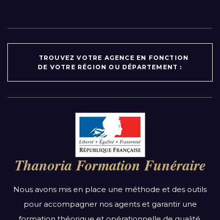
TROUVEZ VOTRE AGENCE EN FONCTION
DE VOTRE RÉGION OU DÉPARTEMENT :
Par région :
Auvergne-Rhône-Alpes
Bourgogne-Franche-Comté
Thanoria Formation Funéraire
Bretagne
Centre-Val de Loire
Nous avons mis en place une méthode et des outils
Grand Est
pour accompagner nos agents et garantir une
Hauts-de-France
formation théorique et opérationnelle de qualité.