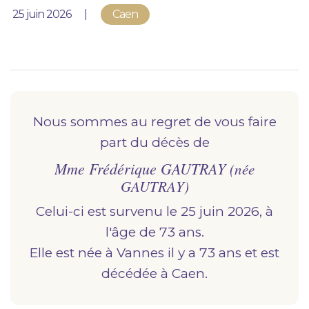
Nous vous accompagnons.
Publié le
25 juin 2026
Caen
Demander un devis prévoyance
Nos produits en marbrerie
Besoin d'un monument ou d'un article en
marbrerie pour accompagner l'hommage du
Nous sommes au regret de vous faire
défunt. Découvrez nos gammes spécialisées.
part du décès de
Mme Frédérique GAUTRAY
Demander un devis marbrerie
(née
GAUTRAY)
Celui-ci est survenu le 25 juin 2026, à
l'âge de 73 ans.
Elle est née à
vannes
il y a 73 ans et est
décédée à
caen.