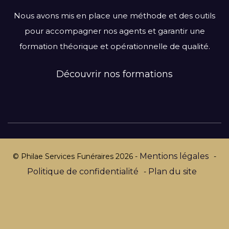
Centre-Val de Loire
Nous avons mis en place une méthode et des outils
Grand Est
pour accompagner nos agents et garantir une
Hauts-de-France
formation théorique et opérationnelle de qualité.
Ile-de-France
Normandie
Découvrir nos formations
Nouvelle-Aquitaine
Occitanie
Pays de la Loire
Provence-Alpes-Côte d’Azur
Mentions légales
© Philae Services Funéraires
2026
-
-
Politique de confidentialité
Plan du site
-
Par département :
Alpes-Maritimes
Aube