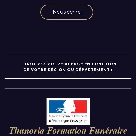
Nous écrire
TROUVEZ VOTRE AGENCE EN FONCTION
DE VOTRE RÉGION OU DÉPARTEMENT :
Par région :
Auvergne-Rhône-Alpes
Bourgogne-Franche-Comté
Thanoria Formation Funéraire
Bretagne